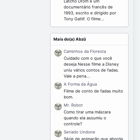
Latcho Drom é um
documentário francês de
1993, escrito e dirigido por
Tony Gatlif. O filme...
Mais do(a) Abzû
Caminhos da Floresta
Cuidado com o que você
deseja Nesse filme a Disney
uniu vários contos de fadas.
Vale a pena...
A Forma da Água
Filme de conto de fadas muito
bom.
Mr. Robot
Como tirar uma máscara
quando ela assumiu o
controle?
Seriado Undone
Série de animação que aborda