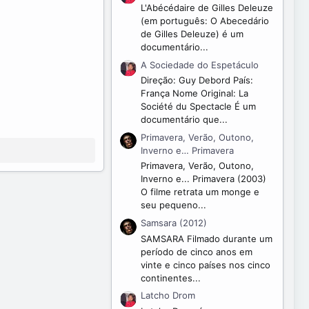
L'Abécédaire de Gilles Deleuze
(em português: O Abecedário
de Gilles Deleuze) é um
documentário...
A Sociedade do Espetáculo
Direção: Guy Debord País:
França Nome Original: La
Société du Spectacle É um
documentário que...
Primavera, Verão, Outono,
Inverno e… Primavera
Primavera, Verão, Outono,
Inverno e... Primavera (2003)
O filme retrata um monge e
seu pequeno...
Samsara (2012)
SAMSARA Filmado durante um
período de cinco anos em
vinte e cinco países nos cinco
continentes...
Latcho Drom