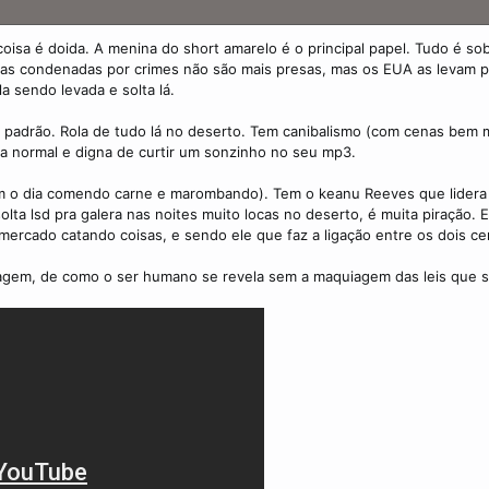
oisa é doida. A menina do short amarelo é o principal papel. Tudo é so
as condenadas por crimes não são mais presas, mas os EUA as levam pa
 sendo levada e solta lá.
e o padrão. Rola de tudo lá no deserto. Tem canibalismo (com cenas bem
a normal e digna de curtir um sonzinho no seu mp3.
m o dia comendo carne e marombando). Tem o keanu Reeves que lidera 
olta lsd pra galera nas noites muito locas no deserto, é muita piração. 
ercado catando coisas, e sendo ele que faz a ligação entre os dois cen
agem, de como o ser humano se revela sem a maquiagem das leis que s