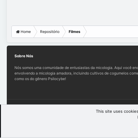
Home
Repositório
Filmes
Sobre Nós
Nós somos uma comunidade de entusiastas da micologia. Aqui você enc
envolvendo a micologia amadora, incluindo cultivos de cogumelos comes
como os do gênero Psilocybe!
Teo (light)
This site uses cookies
®
Community platform by XenForo
© 2010-2025 XenForo Ltd.
XenForo th