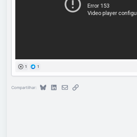
1
1
Bluesky
LinkedIn
E-mail
Link
Compartilhar: