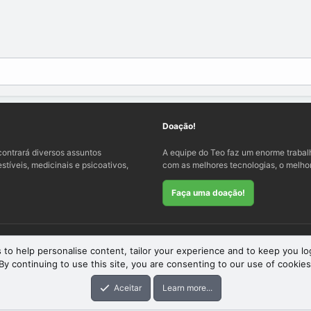
Doação!
ontrará diversos assuntos
A equipe do Teo faz um enorme traba
tíveis, medicinais e psicoativos,
com as melhores tecnologias, o melhor
Faça uma doação!
 to help personalise content, tailor your experience and to keep you log
By continuing to use this site, you are consenting to our use of cookies
eme
by xenfocus
Aceitar
Learn more...