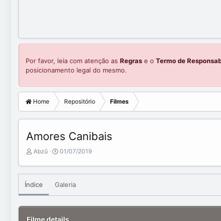
Por favor, leia com atenção as
Regras
e o
Termo de Responsab
posicionamento legal do mesmo.
Home
Repositório
Filmes
Amores Canibais
A
C
Abzû
01/07/2019
d
r
d
e
e
a
Índice
Galeria
d
t
b
e
y
d
a
Filme details