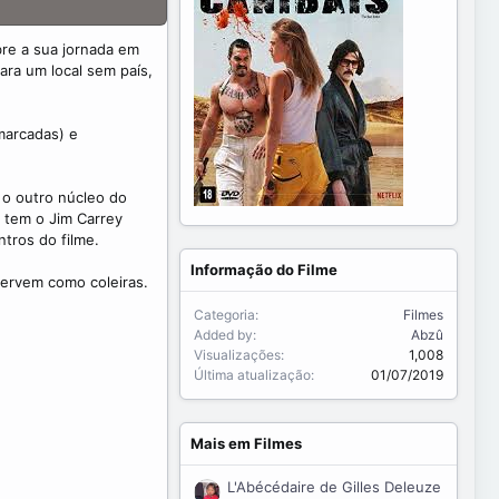
bre a sua jornada em
ra um local sem país,
 marcadas) e
o outro núcleo do
E tem o Jim Carrey
tros do filme.
Informação do Filme
ervem como coleiras.
Categoria
Filmes
Added by
Abzû
Visualizações
1,008
Última atualização
01/07/2019
Mais em Filmes
L'Abécédaire de Gilles Deleuze