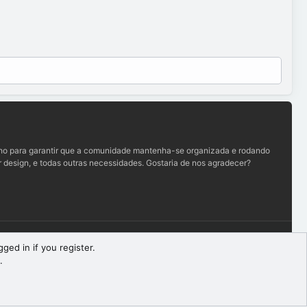
lho para garantir que a comunidade mantenha-se organizada e rodando
 design, e todas outras necessidades. Gostaria de nos agradecer?
Termos e regras
Política de privacidade
Ajuda
R
ged in if you register.
S
.
S
Largura
Queries
19
Time
0.1012s
Memory
9.85MB