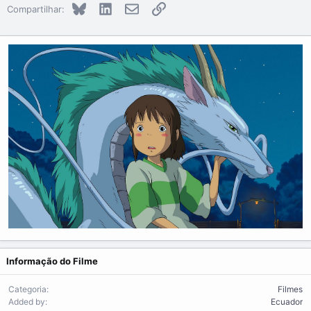
Bluesky
LinkedIn
E-mail
Link
Compartilhar:
Informação do Filme
Categoria
Filmes
Added by
Ecuador