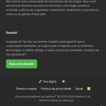
Nós somos uma comunidade de entusiastas da micologia. Aqui você
encontrará diversos assuntos envolvendo a micologia amadora,
incluindo cultivos de cogumelos comestíveis, medicinais e psicoativos,
como os do gênero Psilocybe!
Doação!
A equipe do Teo faz um enorme trabalho para garantir que a
comunidade mantenha-se organizada e rodando com as melhores
tecnologias, o melhor design, e todas outras necessidades. Gostaria de
nos agradecer?
Faça uma doação!
Teo (light)
Termos e regras
Política de privacidade
Ajuda
R
S
S
®
Community platform by XenForo
© 2010-2025 XenForo Ltd.
XenForo theme
by xenfocus