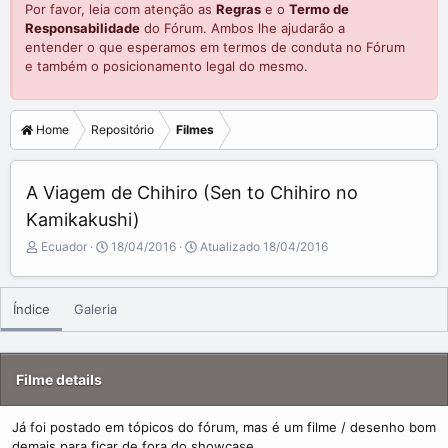
Por favor, leia com atenção as
Regras
e o
Termo de
Responsabilidade
do Fórum. Ambos lhe ajudarão a
entender o que esperamos em termos de conduta no Fórum
e também o posicionamento legal do mesmo.
Home
Repositório
Filmes
A Viagem de Chihiro (Sen to Chihiro no
Kamikakushi)
A
C
Ecuador
18/04/2016
Atualizado
18/04/2016
d
r
d
e
e
a
Índice
Galeria
d
t
b
e
y
d
a
Filme details
t
e
Já foi postado em tópicos do fórum, mas é um filme / desenho bom
demais para ficar de fora do showcase.