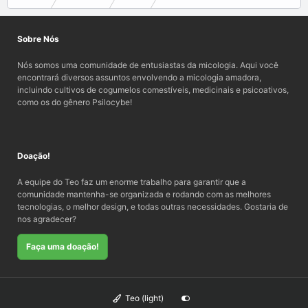
Sobre Nós
Nós somos uma comunidade de entusiastas da micologia. Aqui você
encontrará diversos assuntos envolvendo a micologia amadora,
incluindo cultivos de cogumelos comestíveis, medicinais e psicoativos,
como os do gênero Psilocybe!
Doação!
A equipe do Teo faz um enorme trabalho para garantir que a
comunidade mantenha-se organizada e rodando com as melhores
tecnologias, o melhor design, e todas outras necessidades. Gostaria de
nos agradecer?
Faça uma doação!
Teo (light)