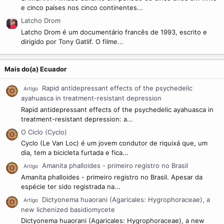
e cinco países nos cinco continentes...
Latcho Drom
Latcho Drom é um documentário francês de 1993, escrito e
dirigido por Tony Gatlif. O filme...
Mais do(a) Ecuador
Rapid antidepressant effects of the psychedelic
Artigo
ayahuasca in treatment-resistant depression
Rapid antidepressant effects of the psychedelic ayahuasca in
treatment-resistant depression: a...
O Ciclo (Cyclo)
Cyclo (Le Van Loc) é um jovem condutor de riquixá que, um
dia, tem a bicicleta furtada e fica...
Amanita phalloides - primeiro registro no Brasil
Artigo
Amanita phalloides - primeiro registro no Brasil. Apesar da
espécie ter sido registrada na...
Dictyonema huaorani (Agaricales: Hygrophoraceae), a
Artigo
new lichenized basidiomycete
Dictyonema huaorani (Agaricales: Hygrophoraceae), a new