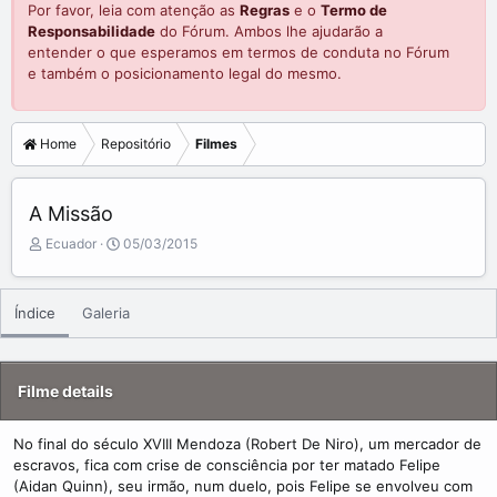
Por favor, leia com atenção as
Regras
e o
Termo de
Responsabilidade
do Fórum. Ambos lhe ajudarão a
entender o que esperamos em termos de conduta no Fórum
e também o posicionamento legal do mesmo.
Home
Repositório
Filmes
A Missão
A
C
Ecuador
05/03/2015
d
r
d
e
e
a
Índice
Galeria
d
t
b
e
y
d
a
Filme details
t
e
No final do século XVIII Mendoza (Robert De Niro), um mercador de
escravos, fica com crise de consciência por ter matado Felipe
(Aidan Quinn), seu irmão, num duelo, pois Felipe se envolveu com