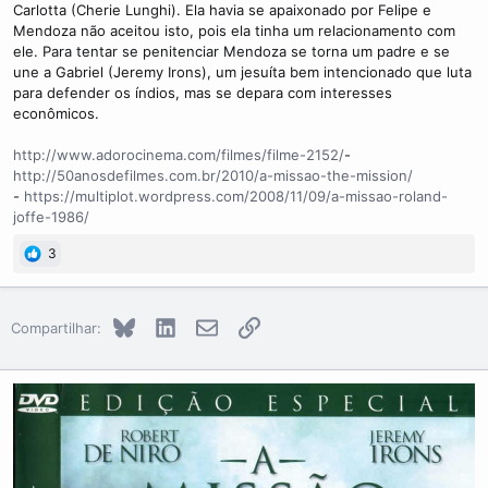
Carlotta (Cherie Lunghi). Ela havia se apaixonado por Felipe e
Mendoza não aceitou isto, pois ela tinha um relacionamento com
ele. Para tentar se penitenciar Mendoza se torna um padre e se
une a Gabriel (Jeremy Irons), um jesuíta bem intencionado que luta
para defender os índios, mas se depara com interesses
econômicos.
http://www.adorocinema.com/filmes/filme-2152/
-
http://50anosdefilmes.com.br/2010/a-missao-the-mission/
-
https://multiplot.wordpress.com/2008/11/09/a-missao-roland-
joffe-1986/
3
Bluesky
LinkedIn
E-mail
Link
Compartilhar: