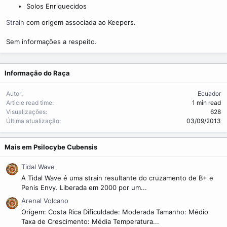
m
Solos Enriquecidos
e
Strain
com origem associada ao Keepers.
Sem informações a respeito.
Informação do Raça
Autor
Ecuador
Article read time
1 min read
Visualizações
628
Última atualização
03/09/2013
Mais em Psilocybe Cubensis
Tidal Wave
A Tidal Wave é uma strain resultante do cruzamento de B+ e
Penis Envy. Liberada em 2000 por um...
Arenal Volcano
Origem: Costa Rica Dificuldade: Moderada Tamanho: Médio
Taxa de Crescimento: Média Temperatura...