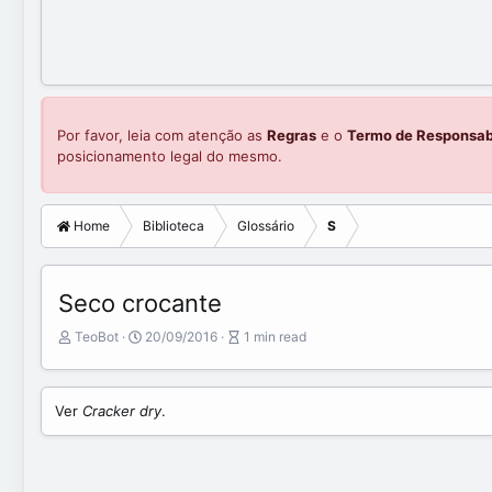
Por favor, leia com atenção as
Regras
e o
Termo de Responsab
posicionamento legal do mesmo.
Home
Biblioteca
Glossário
S
Seco crocante
A
P
A
TeoBot
20/09/2016
1 min read
u
u
r
t
b
t
o
l
i
Ver
Cracker dry
.
r
i
c
s
l
h
e
d
r