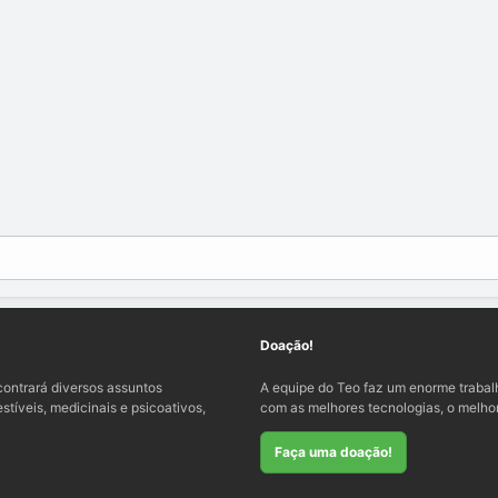
Doação!
ontrará diversos assuntos
A equipe do Teo faz um enorme traba
tíveis, medicinais e psicoativos,
com as melhores tecnologias, o melhor
Faça uma doação!