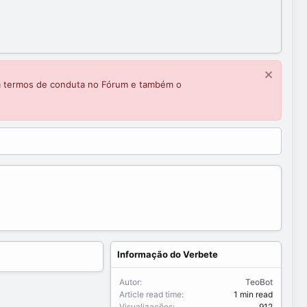
m termos de conduta no Fórum e também o
Informação do Verbete
Autor
TeoBot
Article read time
1 min read
Visualizações
912