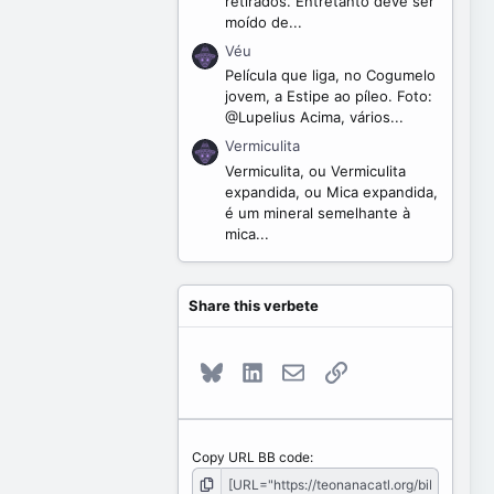
retirados. Entretanto deve ser
moído de...
Véu
Película que liga, no Cogumelo
jovem, a Estipe ao píleo. Foto:
@Lupelius Acima, vários...
Vermiculita
Vermiculita, ou Vermiculita
expandida, ou Mica expandida,
é um mineral semelhante à
mica...
Share this verbete
Bluesky
LinkedIn
E-mail
Link
Copy URL BB code