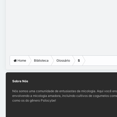
Home
Biblioteca
Glossário
S
Sobre Nós
Nós somos uma comunidade de entusiastas da micologia. Aqui você enc
envolvendo a micologia amadora, incluindo cultivos de cogumelos comes
como os do gênero Psilocybe!