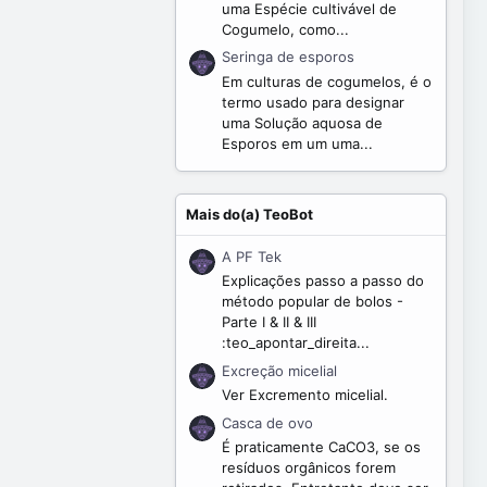
uma Espécie cultivável de
Cogumelo, como...
Seringa de esporos
Em culturas de cogumelos, é o
termo usado para designar
uma Solução aquosa de
Esporos em um uma...
Mais do(a) TeoBot
A PF Tek
Explicações passo a passo do
método popular de bolos -
Parte I & II & III
:teo_apontar_direita...
Excreção micelial
Ver Excremento micelial.
Casca de ovo
É praticamente CaCO3, se os
resíduos orgânicos forem