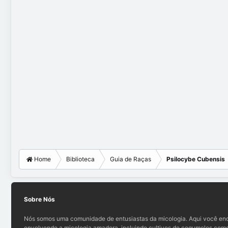
Home
Biblioteca
Guia de Raças
Psilocybe Cubensis
Sobre Nós
Nós somos uma comunidade de entusiastas da micologia. Aqui você enc
envolvendo a micologia amadora, incluindo cultivos de cogumelos comes