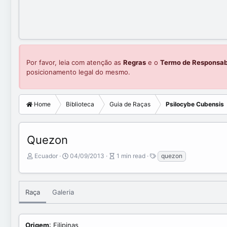
Por favor, leia com atenção as
Regras
e o
Termo de Responsab
posicionamento legal do mesmo.
Home
Biblioteca
Guia de Raças
Psilocybe Cubensis
Quezon
A
P
A
T
Ecuador
04/09/2013
1 min read
quezon
u
u
r
a
t
b
t
g
o
l
i
s
r
i
c
Raça
Galeria
s
l
h
e
d
r
Origem
: Filipinas