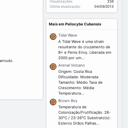
Visualizações
336
Última atualização
04/09/2013
Mais em Psilocybe Cubensis
Tidal Wave
A Tidal Wave é uma strain
resultante do cruzamento de
B+ e Penis Envy. Liberada em
2000 por um...
carnudo.
Arenal Volcano
Origem: Costa Rica
Dificuldade: Moderada
Tamanho: Médio Taxa de
Crescimento: Média
Temperatura...
Brown Boy
Temperatura de
Colonização/Frutificação: 28-
30°C / 23-26°C Substrato(s):
Esterco Grãos Palhas...