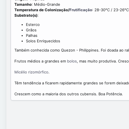
a
e
Tamanho
: Médio-Grande
t
a
Temperatura de Colonização/
Frutificação
: 28-30°C / 23-26°C
e
d
Substrato(s)
:
t
i
Esterco
m
Grãos
e
Palhas
Solos Enriquecidos
Também conhecida como Quezon - Philippines. Foi doada ao ra
Frutos médios a grandes em
bolos
, mas muito produtiva. Cres
Micélio
rizomórfico
.
Têm tendência a ficarem rapidamente grandes se forem deixad
Crescem como a maioria dos outros cubensis. Boa Potência.