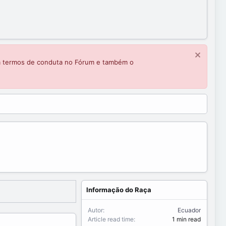
m termos de conduta no Fórum e também o
Informação do Raça
Autor
Ecuador
Article read time
1 min read