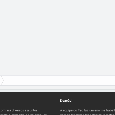
Doação!
ontrará diversos assuntos
A equipe do Teo faz um enorme traba
tíveis, medicinais e psicoativos,
com as melhores tecnologias, o melhor