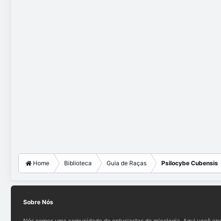
Home
Biblioteca
Guia de Raças
Psilocybe Cubensis
Sobre Nós
Nós somos uma comunidade de entusiastas da micologia. Aqui você enc