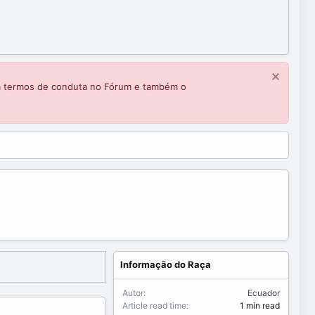
m termos de conduta no Fórum e também o
Informação do Raça
Autor
Ecuador
Article read time
1 min read