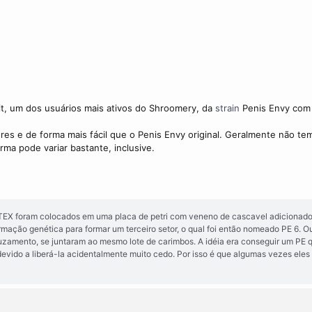
t, um dos usuários mais ativos do Shroomery, da
strain
Penis Envy com 
es e de forma mais fácil que o Penis Envy original. Geralmente não tem 
rma pode variar bastante, inclusive.
 TEX foram colocados em uma placa de petri com veneno de cascavel adicionad
ormação genética para formar um terceiro setor, o qual foi então nomeado PE 6. O
uzamento, se juntaram ao mesmo lote de carimbos. A idéia era conseguir um PE 
n devido a liberá-la acidentalmente muito cedo. Por isso é que algumas vezes el