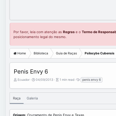
Por favor, leia com atenção as
Regras
e o
Termo de Responsab
posicionamento legal do mesmo.
Home
Biblioteca
Guia de Raças
Psilocybe Cubensis
Penis Envy 6
A
P
A
T
Ecuador
04/09/2013
1 min read
penis envy 6
u
u
r
a
t
b
t
g
o
l
i
s
r
i
c
Raça
Galeria
s
l
h
e
d
r
Origem
: Cruzamento de Penis Envy e Texas