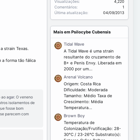
Visualizações
4,220
Comentários
1
Última atualização
04/09/2013
Mais em Psilocybe Cubensis
Tidal Wave
a strain Texas.
A Tidal Wave é uma strain
resultante do cruzamento de
a forma tão fálica
B+ e Penis Envy. Liberada em
2000 por um...
Arenal Volcano
Origem: Costa Rica
Dificuldade: Moderada
Tamanho: Médio Taxa de
o ao
agar
. O veneno
Crescimento: Média
utros isolamentos de
Temperatura...
que fosse bom
es se parecem com
Brown Boy
Temperatura de
Colonização/Frutificação: 28-
30°C / 23-26°C Substrato(s):