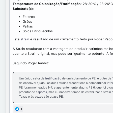
a
e
Temperatura de Colonização/Frutificaçã
o: 28-30°C / 23-26°C
t
a
Substrato(s)
:
e
d
t
Esterco
i
Grãos
m
Palhas
e
Solos Enriquecidos
Esta
strain
é resultado de um cruzamento feito por Roger Rabbi
A Strain resultante tem a vantagem de produzir carimbos melhor
quanto a Strain original, mas pode ser igualmente potente. A fo
Segundo Roger Rabbit:
Um único setor de
frutificação
de um isolamento de PE, e outro de
de cascavel ajudou as duas strains dicarióticas a compartilhar inf
PE foram nomeados 1-7, e aparentemente alguns PE 6, que foi o cr
produtor de
esporos
, mas eu não tive tempo de estabilizar a strai
Texas e às vezes são quase PE.
1