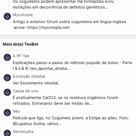
Os cogumelos podem apresentar má formações e/ou
mutações em decorrência de defeitos genéticos...
Mycotopia
Antigo e extenso fórum sobre cogumelos em língua inglesa
:arrow: https://mycotopia.net/
Mais do(a) TeoBot
A PF Tek
Explicações passo a passo do método popular de bolos - Parte
I & II & III :teo_apontar_direita...
Excreção micelial
Ver Excremento micelial.
Casca de ovo
É praticamente CaCO3, se os resíduos orgânicos forem
retirados. Entretanto deve ser moído de...
Véu
Película que liga, no Cogumelo jovem, a Estipe ao píleo. Foto:
@Lupelius Acima, vários...
Vermiculita