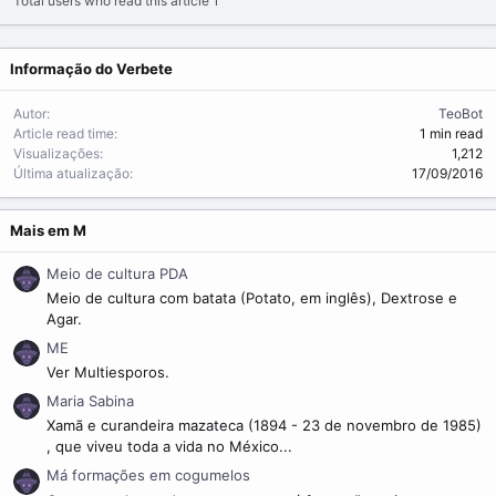
Total users who read this article 1
m
e
Informação do Verbete
Autor
TeoBot
Article read time
1 min read
Visualizações
1,212
Última atualização
17/09/2016
Mais em M
Meio de cultura PDA
Meio de cultura com batata (Potato, em inglês), Dextrose e
Agar.
ME
Ver Multiesporos.
Maria Sabina
Xamã e curandeira mazateca (1894 - 23 de novembro de 1985)
, que viveu toda a vida no México...
Má formações em cogumelos