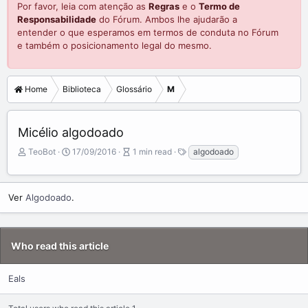
Por favor, leia com atenção as
Regras
e o
Termo de
Responsabilidade
do Fórum. Ambos lhe ajudarão a
entender o que esperamos em termos de conduta no Fórum
e também o posicionamento legal do mesmo.
Home
Biblioteca
Glossário
M
Micélio algodoado
A
P
A
T
TeoBot
17/09/2016
1 min read
algodoado
u
u
r
a
t
b
t
g
o
l
i
s
Ver
Algodoado
.
r
i
c
s
l
h
e
d
r
Who read this article
a
e
t
a
e
d
Eals
t
i