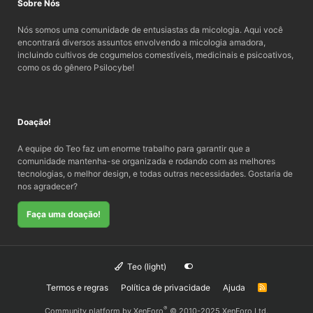
Sobre Nós
Nós somos uma comunidade de entusiastas da micologia. Aqui você
encontrará diversos assuntos envolvendo a micologia amadora,
incluindo cultivos de cogumelos comestíveis, medicinais e psicoativos,
como os do gênero Psilocybe!
Doação!
A equipe do Teo faz um enorme trabalho para garantir que a
comunidade mantenha-se organizada e rodando com as melhores
tecnologias, o melhor design, e todas outras necessidades. Gostaria de
nos agradecer?
Faça uma doação!
Teo (light)
Termos e regras
Política de privacidade
Ajuda
R
S
S
®
Community platform by XenForo
© 2010-2025 XenForo Ltd.