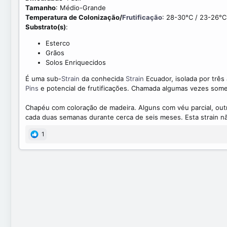
a
e
Tamanho
: Médio-Grande
t
a
Temperatura de Colonização/
Frutificação
: 28-30°C / 23-26°C
e
d
Substrato(s)
:
t
i
Esterco
m
Grãos
e
Solos Enriquecidos
É uma sub-
Strain
da conhecida
Strain
Ecuador, isolada por três
Pins
e potencial de frutificações. Chamada algumas vezes somen
Chapéu com coloração de madeira. Alguns com véu parcial, o
cada duas semanas durante cerca de seis meses. Esta strain n
1