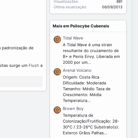
Visualizações
881
Última atualização
06/09/2013
Mais em Psilocybe Cubensis
Tidal Wave
A Tidal Wave é uma strain
a padronização de
resultante do cruzamento de
B+ e Penis Envy. Liberada em
2000 por um...
asitas surge um
Flush
a
Arenal Volcano
Origem: Costa Rica
Dificuldade: Moderada
Tamanho: Médio Taxa de
Crescimento: Média
Temperatura...
Brown Boy
Temperatura de
Colonização/Frutificação: 28-
30°C / 23-26°C Substrato(s):
Esterco Grãos Palhas...