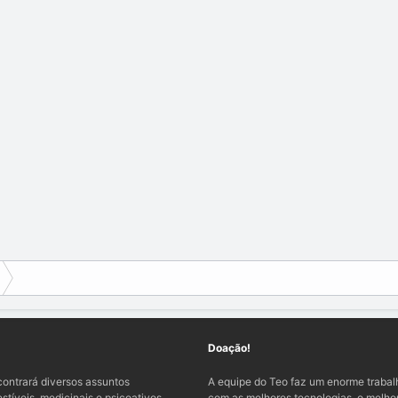
Doação!
ontrará diversos assuntos
A equipe do Teo faz um enorme traba
tíveis, medicinais e psicoativos,
com as melhores tecnologias, o melhor