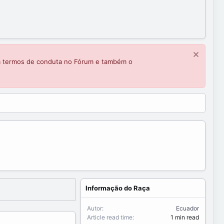
m termos de conduta no Fórum e também o
Informação do Raça
Autor
Ecuador
Article read time
1 min read