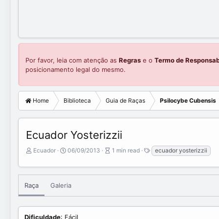
Por favor, leia com atenção as
Regras
e o
Termo de Responsab
posicionamento legal do mesmo.
Home
Biblioteca
Guia de Raças
Psilocybe Cubensis
Ecuador Yosterizzii
A
P
A
T
Ecuador
06/09/2013
1 min read
ecuador yosterizzii
u
u
r
a
t
b
t
g
o
l
i
s
r
i
c
Raça
Galeria
s
l
h
e
d
r
Dificuldade
: Fácil