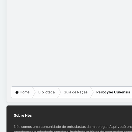
Home
Biblioteca
Guia de Raças
Psilocybe Cubensis
Sobre Nós
Nós somos uma comunidade de entusiastas da micologia. Aqui você enc
envolvendo a micologia amadora, incluindo cultivos de cogumelos comes