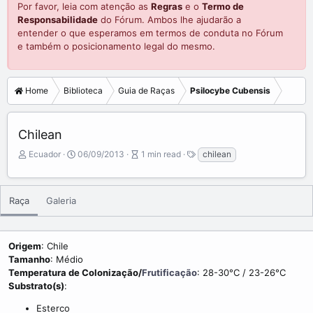
Por favor, leia com atenção as
Regras
e o
Termo de
Responsabilidade
do Fórum. Ambos lhe ajudarão a
entender o que esperamos em termos de conduta no Fórum
e também o posicionamento legal do mesmo.
Home
Biblioteca
Guia de Raças
Psilocybe Cubensis
Chilean
A
P
A
T
Ecuador
06/09/2013
1 min read
chilean
u
u
r
a
t
b
t
g
o
l
i
s
Raça
Galeria
r
i
c
s
l
h
e
d
r
Origem
: Chile
a
e
Tamanho
: Médio
t
a
Temperatura de Colonização/
Frutificação
: 28-30°C / 23-26°C
e
d
Substrato(s)
:
t
i
Esterco