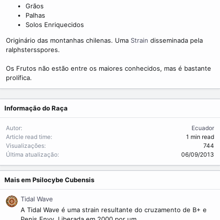
m
Grãos
e
Palhas
Solos Enriquecidos
Originário das montanhas chilenas. Uma
Strain
disseminada pela
ralphstersspores.
Os Frutos não estão entre os maiores conhecidos, mas é bastante
prolífica.
Informação do Raça
Autor
Ecuador
Article read time
1 min read
Visualizações
744
Última atualização
06/09/2013
Mais em Psilocybe Cubensis
Tidal Wave
A Tidal Wave é uma strain resultante do cruzamento de B+ e
Penis Envy. Liberada em 2000 por um...