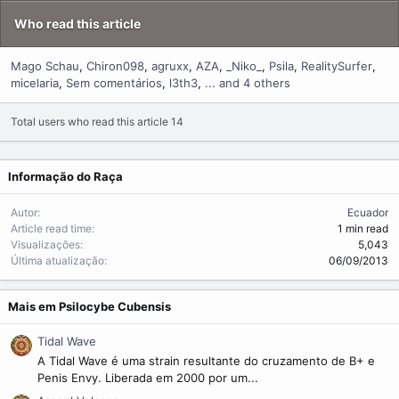
Who read this article
Mago Schau
Chiron098
agruxx
AZA
_Niko_
Psila
RealitySurfer
micelaria
Sem comentários
l3th3
... and 4 others
Total users who read this article 14
Informação do Raça
Autor
Ecuador
Article read time
1 min read
Visualizações
5,043
Última atualização
06/09/2013
Mais em Psilocybe Cubensis
Tidal Wave
A Tidal Wave é uma strain resultante do cruzamento de B+ e
Penis Envy. Liberada em 2000 por um...