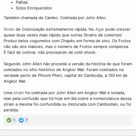
m
Palhas
e
Solos Enriquecidos
Também chamada de Cambo. Coletada por John Allen.
Strain
de Colonização extremamente rápida. No
Agar
pode crescer
quase duas vezes mais rápido que outras Strains de cubensis!
Produz belos cogumelos com Chapéu em forma de sino. Os Frutos
não são dos maiores, mas o número de Frutos sempre compensa.
É fácil de cultivar. não precisando de cold-shock.
Segundo John Allen não procede a versão da história de que foram
coletados no sítio histórico de Angkor Wat. Foram coletados na
verdade perto de Phnom Phen, capital do Cambodja, a 150 km de
Angkor Wat.
Uma
strain
foi coletada por John Allen em Angkor Wat e isolada,
mas pela confusão que há hoje em dia sobre a nomenclatura dessa
strain a mesma foi confundida ou misturada com Cambodian, ou foi
perdida.
1
7