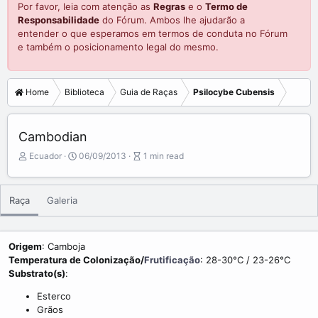
Por favor, leia com atenção as
Regras
e o
Termo de
Responsabilidade
do Fórum. Ambos lhe ajudarão a
entender o que esperamos em termos de conduta no Fórum
e também o posicionamento legal do mesmo.
Home
Biblioteca
Guia de Raças
Psilocybe Cubensis
Cambodian
A
P
A
Ecuador
06/09/2013
1 min read
u
u
r
t
b
t
o
l
i
Raça
Galeria
r
i
c
s
l
h
e
d
r
Origem
: Camboja
a
e
Temperatura de Colonização/
Frutificação
: 28-30°C / 23-26°C
t
a
Substrato(s)
:
e
d
Esterco
t
i
Grãos