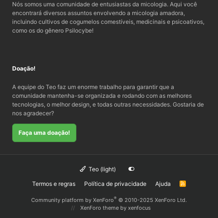
Nós somos uma comunidade de entusiastas da micologia. Aqui você
encontrará diversos assuntos envolvendo a micologia amadora,
incluindo cultivos de cogumelos comestíveis, medicinais e psicoativos,
como os do gênero Psilocybe!
Doação!
A equipe do Teo faz um enorme trabalho para garantir que a
comunidade mantenha-se organizada e rodando com as melhores
tecnologias, o melhor design, e todas outras necessidades. Gostaria de
nos agradecer?
Faça uma doação!
Teo (light)
Termos e regras
Política de privacidade
Ajuda
R
S
S
®
Community platform by XenForo
© 2010-2025 XenForo Ltd.
XenForo theme
by xenfocus