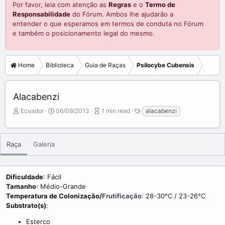
Por favor, leia com atenção as
Regras
e o
Termo de
Responsabilidade
do Fórum. Ambos lhe ajudarão a
entender o que esperamos em termos de conduta no Fórum
e também o posicionamento legal do mesmo.
Home
Biblioteca
Guia de Raças
Psilocybe Cubensis
Alacabenzi
A
P
A
T
Ecuador
06/09/2013
1 min read
alacabenzi
u
u
r
a
t
b
t
g
o
l
i
s
Raça
Galeria
r
i
c
s
l
h
e
d
r
Dificuldade
: Fácil
a
e
Tamanho
: Médio-Grande
t
a
Temperatura de Colonização/
Frutificação
: 28-30°C / 23-26°C
e
d
Substrato(s)
:
t
i
Esterco