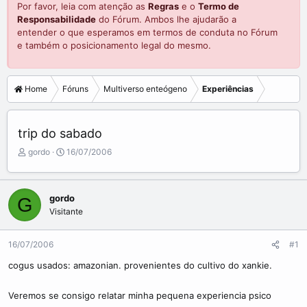
Por favor, leia com atenção as
Regras
e o
Termo de
Responsabilidade
do Fórum. Ambos lhe ajudarão a
entender o que esperamos em termos de conduta no Fórum
e também o posicionamento legal do mesmo.
Home
Fóruns
Multiverso enteógeno
Experiências
trip do sabado
C
D
gordo
16/07/2006
r
a
i
t
a
a
gordo
G
d
d
Visitante
o
e
r
i
d
n
16/07/2006
#1
o
í
t
c
cogus usados: amazonian. provenientes do cultivo do xankie.
ó
i
p
o
Veremos se consigo relatar minha pequena experiencia psico
i