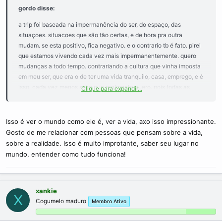
gordo disse:
a trip foi baseada na impermanência do ser, do espaço, das
situaçoes. situacoes que são tão certas, e de hora pra outra
mudam. se esta positivo, fica negativo. e o contrario tb é fato. pirei
que estamos vivendo cada vez mais impermanentemente. quero
mudanças a todo tempo. contrariando a cultura que vinha imposta
em meu ser, que era o de ter uma vida tranquilo, casa, emprego, e é
isso. cada vez menos sei o que realmente quero. pois todas as
Clique para expandir...
atividades são em vão. digo assim, como tudo é impermanente, o
,que eu criar em toda minha existência, um dia sucumbirá. então
qual a real necessidade do desenvolvimento de coisas que
Isso é ver o mundo como ele é, ver a vida, axo isso impressionante.
teoricamente são pra sempre. a impermanencia leva a um numero
Gosto de me relacionar com pessoas que pensam sobre a vida,
maior de experiencias. as peças se juntam para um momento
sobre a realidade. Isso é muito improtante, saber seu lugar no
determinado e assim que não servem mais são descartadas.
mundo, entender como tudo funciona!
ficando somente a memoria da experiencia. que ainda assim se não
for muito relevante, prontamente seu cerebro descartará. temos
então a possibilidade de sermos o que quisermos em determinado
xankie
instante. instante que nao é mensuravel em tempo. pois o instante
X
Cogumelo maduro
de vida de agora considera varios fatos vividos em seu passado
Membro Ativo
recente ou não.