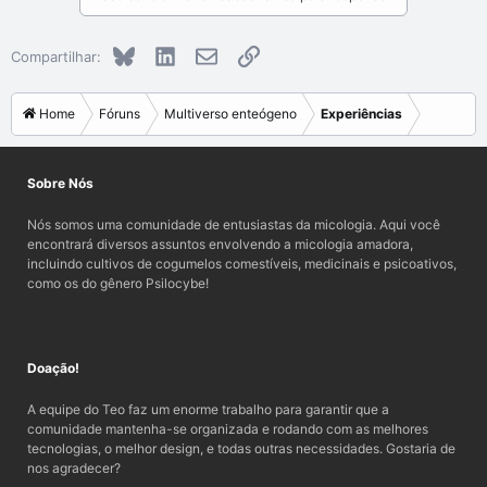
Bluesky
LinkedIn
E-mail
Link
Compartilhar:
Home
Fóruns
Multiverso enteógeno
Experiências
Sobre Nós
Nós somos uma comunidade de entusiastas da micologia. Aqui você
encontrará diversos assuntos envolvendo a micologia amadora,
incluindo cultivos de cogumelos comestíveis, medicinais e psicoativos,
como os do gênero Psilocybe!
Doação!
A equipe do Teo faz um enorme trabalho para garantir que a
comunidade mantenha-se organizada e rodando com as melhores
tecnologias, o melhor design, e todas outras necessidades. Gostaria de
nos agradecer?