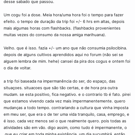
desse sabado que passou.
c
o
Um cogu foi a dose. Meia hora/uma hora foi o tempo para fazer
efeito. o tempo de duração da trip foi +/- 6 hrs em altas, depois
mais algumas horas com flashbacks. (flashbacks provenientes
muitas vezes do consumo da nossa amiga marihuana).
Velho. que é isso. fazia +/- um ano que não consumia psilocibina.
depois de alguns cultivos aprendidos aqui no forum (não sei se
alguem lembra de mim. hehe) cansei da pira dos cogus e ontem foi
o dia de voltar.
a trip foi baseada na impermanência do ser, do espaço, das
situaçoes. situacoes que são tão certas, e de hora pra outra
mudam. se esta positivo, fica negativo. e o contrario tb é fato. pirei
que estamos vivendo cada vez mais impermanentemente. quero
mudanças a todo tempo. contrariando a cultura que vinha imposta
em meu ser, que era o de ter uma vida tranquilo, casa, emprego, e
é isso. cada vez menos sei o que realmente quero. pois todas as
atividades são em vão. digo assim, como tudo é impermanente, o
,que eu criar em toda minha existência, um dia sucumbirá. então