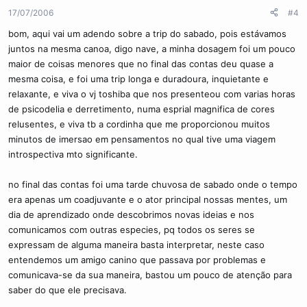
17/07/2006
#4
bom, aqui vai um adendo sobre a trip do sabado, pois estávamos
juntos na mesma canoa, digo nave, a minha dosagem foi um pouco
maior de coisas menores que no final das contas deu quase a
mesma coisa, e foi uma trip longa e duradoura, inquietante e
relaxante, e viva o vj toshiba que nos presenteou com varias horas
de psicodelia e derretimento, numa esprial magnifica de cores
relusentes, e viva tb a cordinha que me proporcionou muitos
minutos de imersao em pensamentos no qual tive uma viagem
introspectiva mto significante.
no final das contas foi uma tarde chuvosa de sabado onde o tempo
era apenas um coadjuvante e o ator principal nossas mentes, um
dia de aprendizado onde descobrimos novas ideias e nos
comunicamos com outras especies, pq todos os seres se
expressam de alguma maneira basta interpretar, neste caso
entendemos um amigo canino que passava por problemas e
comunicava-se da sua maneira, bastou um pouco de atenção para
saber do que ele precisava.