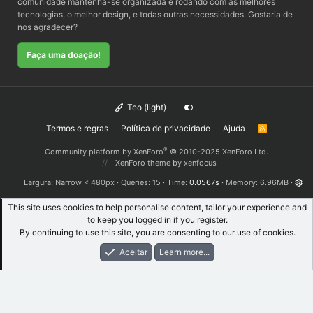
comunidade mantenha-se organizada e rodando com as melhores
tecnologias, o melhor design, e todas outras necessidades. Gostaria de
nos agradecer?
Faça uma doação!
Teo (light)
Termos e regras
Política de privacidade
Ajuda
R
S
S
®
Community platform by XenForo
© 2010-2025 XenForo Ltd.
XenForo theme
by xenfocus
Largura
Queries
15
Time
0.0567s
Memory
6.96MB
This site uses cookies to help personalise content, tailor your experience and
to keep you logged in if you register.
By continuing to use this site, you are consenting to our use of cookies.
Aceitar
Learn more...