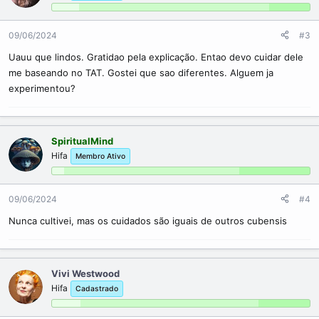
09/06/2024
#3
Uauu que lindos. Gratidao pela explicação. Entao devo cuidar dele
me baseando no TAT. Gostei que sao diferentes. Alguem ja
experimentou?
SpiritualMind
Hifa
Membro Ativo
09/06/2024
#4
Nunca cultivei, mas os cuidados são iguais de outros cubensis
Vivi Westwood
Hifa
Cadastrado