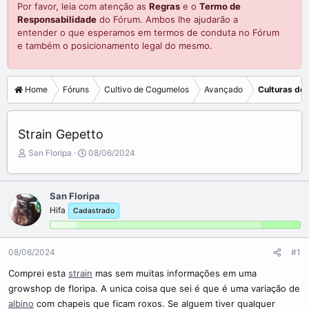
Por favor, leia com atenção as
Regras
e o
Termo de
Responsabilidade
do Fórum. Ambos lhe ajudarão a
entender o que esperamos em termos de conduta no Fórum
e também o posicionamento legal do mesmo.
Home
Fóruns
Cultivo de Cogumelos
Avançado
Culturas de 
Strain Gepetto
C
D
San Floripa
08/06/2024
r
a
i
t
a
a
San Floripa
d
d
Hifa
Cadastrado
o
e
r
i
d
n
o
í
08/06/2024
#1
t
c
Comprei esta
strain
mas sem muitas informações em uma
ó
i
growshop de floripa. A unica coisa que sei é que é uma variação de
p
o
i
albino
com chapeis que ficam roxos. Se alguem tiver qualquer