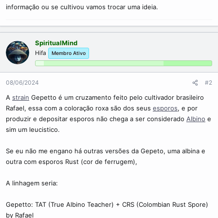
c
informação ou se cultivou vamos trocar uma ideia.
o
SpiritualMind
Hifa
Membro Ativo
08/06/2024
#2
A
strain
Gepetto é um cruzamento feito pelo cultivador brasileiro
Rafael, essa com a coloração roxa são dos seus
esporos
, e por
produzir e depositar esporos não chega a ser considerado
Albino
e
sim um leucistico.
Se eu não me engano há outras versões da Gepeto, uma albina e
outra com esporos Rust (cor de ferrugem),
A linhagem seria:
Gepetto: TAT (True Albino Teacher) + CRS (Colombian Rust Spore)
by Rafael