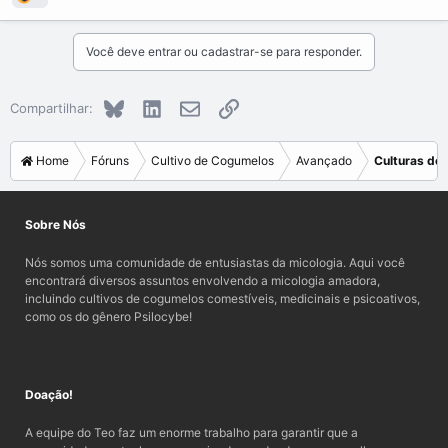
Você deve entrar ou cadastrar-se para responder.
Bluesky
LinkedIn
E-mail
Link
Compartilhar:
Home
Fóruns
Cultivo de Cogumelos
Avançado
Culturas de 
Sobre Nós
Nós somos uma comunidade de entusiastas da micologia. Aqui você
encontrará diversos assuntos envolvendo a micologia amadora,
incluindo cultivos de cogumelos comestíveis, medicinais e psicoativos,
como os do gênero Psilocybe!
Doação!
A equipe do Teo faz um enorme trabalho para garantir que a