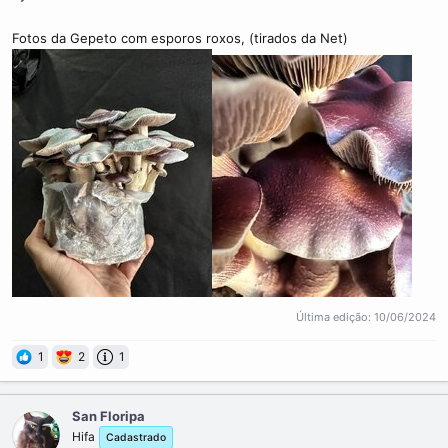
Fotos da Gepeto com esporos roxos, (tirados da Net)
Última edição:
10/06/2024
1
2
1
San Floripa
Hifa
Cadastrado