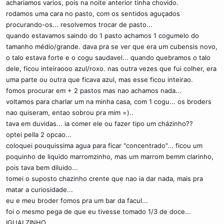
achariamos varios, pois na noite anterior tinha chovido.
c
o
rodamos uma cara no pasto, com os sentidos aguçados
procurando-os... resolvemos trocar de pasto...
quando estavamos saindo do 1 pasto achamos 1 cogumelo do
tamanho médio/grande. dava pra se ver que era um cubensis novo,
o talo estava forte e o cogu saudavel... quando quebramos o talo
dele, ficou inteiraooo azul/roxo. nas outra vezes que fui colher, era
uma parte ou outra que ficava azul, mas esse ficou inteirao.
fomos procurar em + 2 pastos mas nao achamos nada...
voltamos para charlar um na minha casa, com 1 cogu... os broders
nao quiseram, entao sobrou pra mim =)..
tava em duvidas... ia comer ele ou fazer tipo um cházinho??
optei pella 2 opcao...
coloquei pouquissima agua para ficar "concentrado"... ficou um
poquinho de liquido marromzinho, mas um marrom bemm clarinho,
pois tava bem diluido...
tomei o suposto chazinho crente que nao ia dar nada, mais pra
matar a curiosidade...
eu e meu broder fomos pra um bar da facul...
foi o mesmo pega de que eu tivesse tomado 1/3 de doce...
IGUALZINHO