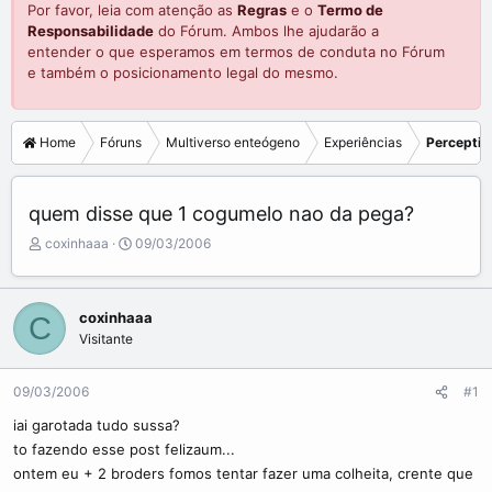
Por favor, leia com atenção as
Regras
e o
Termo de
Responsabilidade
do Fórum. Ambos lhe ajudarão a
entender o que esperamos em termos de conduta no Fórum
e também o posicionamento legal do mesmo.
Home
Fóruns
Multiverso enteógeno
Experiências
Perceptiv
quem disse que 1 cogumelo nao da pega?
C
D
coxinhaaa
09/03/2006
r
a
i
t
a
a
coxinhaaa
C
d
d
Visitante
o
e
r
i
d
n
09/03/2006
#1
o
í
t
c
iai garotada tudo sussa?
ó
i
to fazendo esse post felizaum...
p
o
ontem eu + 2 broders fomos tentar fazer uma colheita, crente que
i