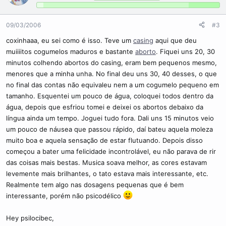
09/03/2006
#3
coxinhaaa, eu sei como é isso. Teve um
casing
aqui que deu
muiiiitos cogumelos maduros e bastante
aborto
. Fiquei uns 20, 30
minutos colhendo abortos do casing, eram bem pequenos mesmo,
menores que a minha unha. No final deu uns 30, 40 desses, o que
no final das contas não equivaleu nem a um cogumelo pequeno em
tamanho. Esquentei um pouco de água, coloquei todos dentro da
água, depois que esfriou tomei e deixei os abortos debaixo da
língua ainda um tempo. Joguei tudo fora. Dali uns 15 minutos veio
um pouco de náusea que passou rápido, daí bateu aquela moleza
muito boa e aquela sensação de estar flutuando. Depois disso
começou a bater uma felicidade incontrolável, eu não parava de rir
das coisas mais bestas. Musica soava melhor, as cores estavam
levemente mais brilhantes, o tato estava mais interessante, etc.
Realmente tem algo nas dosagens pequenas que é bem
interessante, porém não psicodélico
Hey psilocibec,