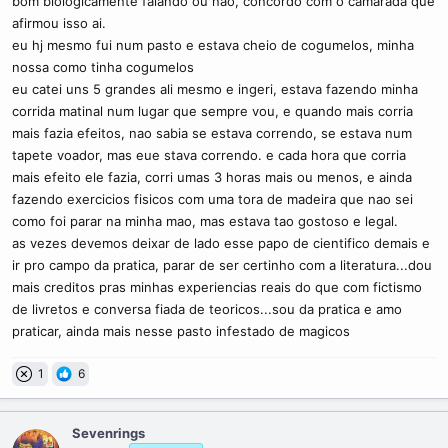
bom biologicamente falando ou não, concordo com o camarada que
afirmou isso ai.
eu hj mesmo fui num pasto e estava cheio de cogumelos, minha
nossa como tinha cogumelos
eu catei uns 5 grandes ali mesmo e ingeri, estava fazendo minha
corrida matinal num lugar que sempre vou, e quando mais corria
mais fazia efeitos, nao sabia se estava correndo, se estava num
tapete voador, mas eue stava correndo. e cada hora que corria
mais efeito ele fazia, corri umas 3 horas mais ou menos, e ainda
fazendo exercicios fisicos com uma tora de madeira que nao sei
como foi parar na minha mao, mas estava tao gostoso e legal.
as vezes devemos deixar de lado esse papo de cientifico demais e
ir pro campo da pratica, parar de ser certinho com a literatura...dou
mais creditos pras minhas experiencias reais do que com fictismo
de livretos e conversa fiada de teoricos...sou da pratica e amo
praticar, ainda mais nesse pasto infestado de magicos
1
6
Sevenrings