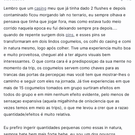
Lembro que um
casing
meu que já tinha dado 2 flushes e depois
contaminado ficou morgando lah no terrario, eu sempre olhava e
pensava que tinha que jogar fora, mas como estava tudo meio
corrido naquela epoca eu fui deixando sempre pra depois....
quando de repente surgem dois
pins
, e esses pins se
transformaram em dois lindos cogumelos, os colhi do casing e comi
in natura mesmo, logo após colher. Tive uma experiencia muito boa
e muito proveitosa, cheguei até a ter alguns visuais bem
interessantes. O que conta cara é a predisposiçao da sua mente no
momento da trip, os cogumelos servem como chaves para as
trancas das portas da percepçao mas você tem que mostrar-lhes o
caminho e seguir com eles na jornada. Já tive experiencias em que
mais de 15 cogumelos tomados em grupo surtiram efeitos em
todos do grupo e em mim nenhum efeito evidente, pelo menos de
sensaçao expansiva (aquela migalhinha de onisciencia que as
vezes temos em meio as trips), o que me levou a crer que a razao
quantidade/efeitos é muito relativa.
Eu prefiro ingerir quantidades pequenas como essas in natura,
sempre bate bem mais forte hehe, eu sou um dos pouscos