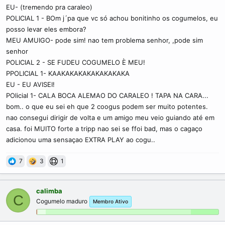
EU- (tremendo pra caraleo)
POLICIAL 1 - BOm j´pa que vc só achou bonitinho os cogumelos, eu
posso levar eles embora?
MEU AMUIGO- pode sim! nao tem problema senhor, ,pode sim
senhor
POLICIAL 2 - SE FUDEU COGUMELO È MEU!
PPOLICIAL 1- KAAKAKAKAKAKAKAKAKA
EU - EU AVISEI!
POlicial 1- CALA BOCA ALEMAO DO CARALEO ! TAPA NA CARA...
bom.. o que eu sei eh que 2 coogus podem ser muito potentes.
nao consegui dirigir de volta e um amigo meu veio guiando até em
casa. foi MUITO forte a tripp nao sei se ffoi bad, mas o cagaço
adicionou uma sensaçao EXTRA PLAY ao cogu..
7
3
1
calimba
C
Cogumelo maduro
Membro Ativo