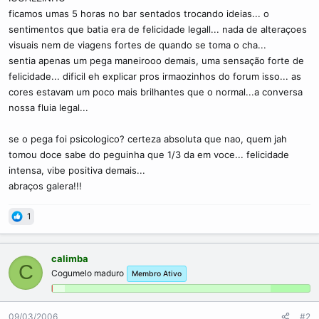
ficamos umas 5 horas no bar sentados trocando ideias... o
sentimentos que batia era de felicidade legall... nada de alteraçoes
visuais nem de viagens fortes de quando se toma o cha...
sentia apenas um pega maneirooo demais, uma sensação forte de
felicidade... dificil eh explicar pros irmaozinhos do forum isso... as
cores estavam um poco mais brilhantes que o normal...a conversa
nossa fluia legal...
se o pega foi psicologico? certeza absoluta que nao, quem jah
tomou doce sabe do peguinha que 1/3 da em voce... felicidade
intensa, vibe positiva demais...
abraços galera!!!
1
calimba
C
Cogumelo maduro
Membro Ativo
09/03/2006
#2