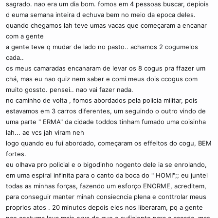
sagrado. nao era um dia bom. fomos em 4 pessoas buscar, depiois
d euma semana inteira d echuva bem no meio da epoca deles.
quando chegamos lah teve umas vacas que começaram a encanar
com a gente
a gente teve q mudar de lado no pasto.. achamos 2 cogumelos
cada..
os meus camaradas encanaram de levar os 8 cogus pra ffazer um
chá, mas eu nao quiz nem saber e comi meus dois ccogus com
muito gossto. pensei.. nao vai fazer nada.
no caminho de volta , fomos abordados pela policia militar, pois
estavamos em 3 carros diferentes, um seguindo o outro vindo de
uma parte " ERMA" da cidade toddos tinham fumado uma coisinha
lah... ae vcs jah viram neh
logo quando eu fui abordado, começaram os effeitos do cogu, BEM
fortes.
eu olhava pro policial e o bigodinho nogento dele ia se enrolando,
em uma espiral infinita para o canto da boca do " HOMI";; eu juntei
todas as minhas forças, fazendo um esforço ENORME, acreditem,
para conseguir manter minah consiecncia plena e conttrolar meus
proprios atos . 20 minutos depois eles nos liberaram, pq a gente
nao costuma leva mais erva do que o suficiente para a caçada. mas