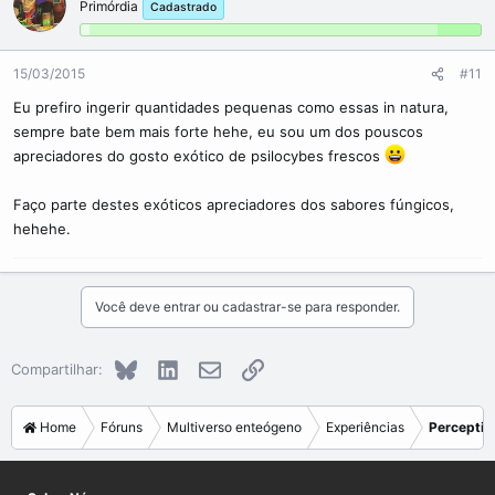
Primórdia
Cadastrado
15/03/2015
#11
Eu prefiro ingerir quantidades pequenas como essas in natura,
sempre bate bem mais forte hehe, eu sou um dos pouscos
apreciadores do gosto exótico de psilocybes frescos
Faço parte destes exóticos apreciadores dos sabores fúngicos,
hehehe.
Você deve entrar ou cadastrar-se para responder.
Bluesky
LinkedIn
E-mail
Link
Compartilhar:
Home
Fóruns
Multiverso enteógeno
Experiências
Perceptiv