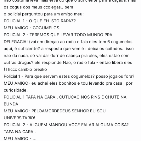
os cogus dos meus ccolegas.. bem
o policial perguntou para um amigo meu:
POLICIAL 1 - O QUE EH ISTO RAPAZ?
MEU AMIGO - COGUMELOS.
POLICIAL 2 - TEREMOS QUE LEVAR TODO MUNDO PRA
DELEGACIA! (vai em direçao ao radio e fala eles tem 6 cogumelos
aqui, é suficiente? a resposta que vem é : deixa os coitados.. isso
nao dá nada, só vai dar dorr de cabeça pra eles, eles estao com
outras drogas? ele respionde Nao, o radio fala - entao libera eles
)Thccc cambio breako
Policial 1 - Para que servem estes cogumelos? posso jogalos fora?
MEU AMIGO- eu achei eles bbonitos e tou levando pra casa , por
curiosidade.
POLICIAL 1 TAPA NA CARA , CUTUCAO NOS RINS E CHUTE NA
BUNDA
MEU AMIGO- PELOAMORDEDEUS SENHOR EU SOU
UNIVERSITARIO!
POLICIAL 2 - ALGUEM MANDOU VOCE FALAR ALGUMA COISA?
TAPA NA CARA..
MEU AMIGO - ...