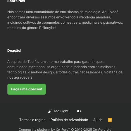
Sobre Nós
Nós somos uma comunidade de entusiastas da micologia. Aqui você
encontrará diversos assuntos envolvendo a micologia amadora,
incluindo cultivos de cogumelos comestíveis, medicinais e psicoativos,
como os do gênero Psilocybe!
Doação!
A equipe do Teo faz um enorme trabalho para garantir que a
comunidade mantenha-se organizada e rodando com as melhores
tecnologias, o melhor design, e todas outras necessidades. Gostaria de
nos agradecer?
Faça uma doação!
Teo (light)
Termos e regras
Política de privacidade
Ajuda
R
S
S
®
Community platform by XenForo
© 2010-2025 XenForo Ltd.