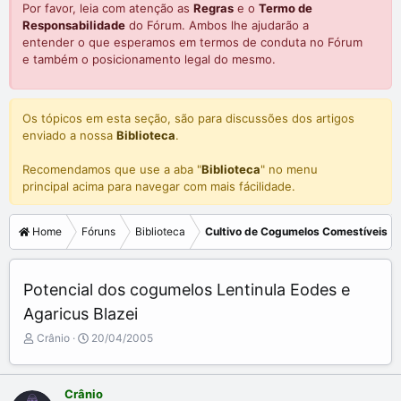
Por favor, leia com atenção as
Regras
e o
Termo de
Responsabilidade
do Fórum. Ambos lhe ajudarão a
entender o que esperamos em termos de conduta no Fórum
e também o posicionamento legal do mesmo.
Os tópicos em esta seção, são para discussões dos artigos
enviado a nossa
Biblioteca
.
Recomendamos que use a aba "
Biblioteca
" no menu
principal acima para navegar com mais fácilidade.
Home
Fóruns
Biblioteca
Cultivo de Cogumelos Comestíveis
Potencial dos cogumelos Lentinula Eodes e
Agaricus Blazei
C
D
Crânio
20/04/2005
r
a
i
t
a
a
Crânio