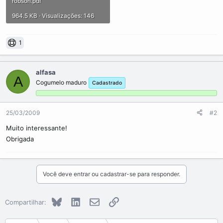
robson.pdf
964.5 KB · Visualizações: 146
1
alfasa
A
Cogumelo maduro
Cadastrado
25/03/2009
#2
Muito interessante!
Obrigada
Você deve entrar ou cadastrar-se para responder.
Bluesky
LinkedIn
E-mail
Link
Compartilhar: