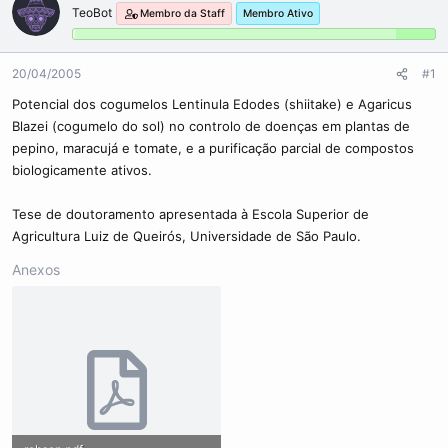
d
d
TeoBot
Membro da Staff
Membro Ativo
o
e
r
i
d
n
o
í
20/04/2005
#1
t
c
Potencial dos cogumelos Lentinula Edodes (shiitake) e Agaricus
ó
i
Blazei (cogumelo do sol) no controlo de doenças em plantas de
p
o
i
pepino, maracujá e tomate, e a purificação parcial de compostos
c
biologicamente ativos.
o
Tese de doutoramento apresentada à Escola Superior de
Agricultura Luiz de Queirós, Universidade de São Paulo.
Anexos