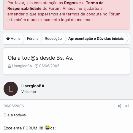
Por favor, leia com atenção as
Regras
e o
Termo de
Responsabilidade
do Fórum. Ambos lhe ajudarão a
entender o que esperamos em termos de conduta no Fórum
e também o posicionamento legal do mesmo.
Home
Fóruns
Recepção
Apresentação e Dúvidas iniciais
Ola a tod@s desde Bs. As.
C
D
LisergicoBA
06/06/2006
r
a
i
t
a
a
LisergicoBA
L
d
d
Visitante
o
e
r
i
d
n
06/06/2006
#1
o
í
t
c
Ola a tod@s
ó
i
p
o
Excelente FORUM !!!!
os:
i