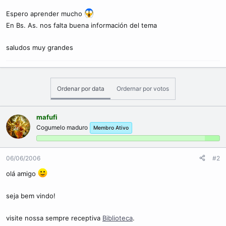
c
o
Espero aprender mucho
En Bs. As. nos falta buena información del tema
saludos muy grandes
Ordenar por data
Ordernar por votos
mafufi
Cogumelo maduro
Membro Ativo
06/06/2006
#2
olá amigo
seja bem vindo!
visite nossa sempre receptiva
Biblioteca
.