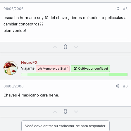
e
o
t
06/06/2006
#5
e
escucha hermano soy fã del chavo , tienes episodios o pelicculas a
cambiar conosotros??
bien venido!
U
D
0
p
o
v
w
NeuroFX
o
n
Viajante
Membro da Staff
Cultivador confiável
t
v
e
o
t
06/06/2006
#6
e
Chaves é mexicano cara hehe.
U
D
0
p
o
v
w
Você deve entrar ou cadastrar-se para responder.
o
n