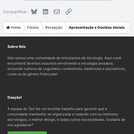
t
v
Bluesky
LinkedIn
E-mail
Link
e
o
Compartilhar:
t
e
Home
Fóruns
Recepção
Apresentação e Dúvidas iniciais
Sobre Nós
Nós somos uma comunidade de entusiastas da micologia. Aqui você
encontrará diversos assuntos envolvendo a micologia amadora,
incluindo cultivos de cogumelos comestíveis, medicinais e psicoativos,
como os do gênero Psilocybe!
Doação!
A equipe do Teo faz um enorme trabalho para garantir que a
comunidade mantenha-se organizada e rodando com as melhores
tecnologias, o melhor design, e todas outras necessidades. Gostaria de
nos agradecer?