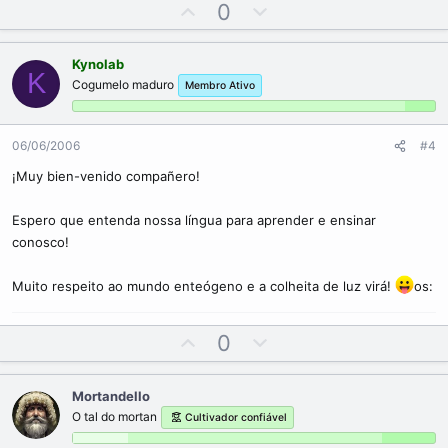
U
D
0
p
o
v
w
Kynolab
o
n
K
Cogumelo maduro
Membro Ativo
t
v
e
o
t
06/06/2006
#4
e
¡Muy bien-venido compañero!
Espero que entenda nossa língua para aprender e ensinar
conosco!
Muito respeito ao mundo enteógeno e a colheita de luz virá!
os:
U
D
0
p
o
v
w
Mortandello
o
n
O tal do mortan
Cultivador confiável
t
v