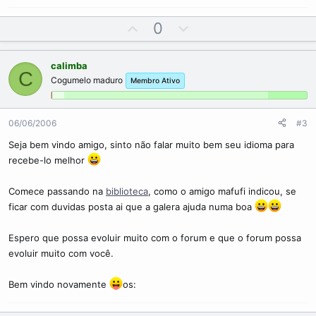
U
D
0
p
o
v
w
calimba
o
n
C
Cogumelo maduro
Membro Ativo
t
v
e
o
t
06/06/2006
#3
e
Seja bem vindo amigo, sinto não falar muito bem seu idioma para
recebe-lo melhor
Comece passando na
biblioteca
, como o amigo mafufi indicou, se
ficar com duvidas posta ai que a galera ajuda numa boa
Espero que possa evoluir muito com o forum e que o forum possa
evoluir muito com você.
Bem vindo novamente
os: