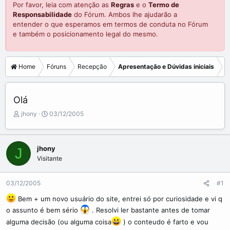
Por favor, leia com atenção as
Regras
e o
Termo de
Responsabilidade
do Fórum. Ambos lhe ajudarão a
entender o que esperamos em termos de conduta no Fórum
e também o posicionamento legal do mesmo.
Home
Fóruns
Recepção
Apresentação e Dúvidas iniciais
Olá
C
D
jhony
03/12/2005
r
a
i
t
a
a
jhony
J
d
d
Visitante
o
e
r
i
d
n
03/12/2005
#1
o
í
t
c
Bem + um novo usuário do site, entrei só por curiosidade e vi q
ó
i
o assunto é bem sério
. Resolvi ler bastante antes de tomar
p
o
alguma decisão (ou alguma coisa
) o conteudo é farto e vou
i