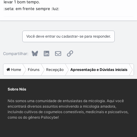
levar 1 bom tempo.
c
o
:seta: em frente sempre :luz:
Você deve entrar ou cadastrar-se para responder.
Bluesky
LinkedIn
E-mail
Link
Compartilhar:
Home
Fóruns
Recepção
Apresentação e Dúvidas iniciais
Sobre Nós
Nós somos uma comunidade de entusiastas da micologia. Aqui você
encontrará diversos assuntos envolvendo a micologia amadora,
incluindo cultivos de cogumelos comestíveis, medicinais e psicoativos,
como os do gênero Psilocybe!