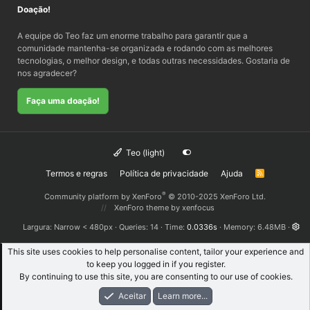
Doação!
A equipe do Teo faz um enorme trabalho para garantir que a
comunidade mantenha-se organizada e rodando com as melhores
tecnologias, o melhor design, e todas outras necessidades. Gostaria de
nos agradecer?
Faça uma doação!
Teo (light)
Termos e regras
Política de privacidade
Ajuda
R
S
S
®
Community platform by XenForo
© 2010-2025 XenForo Ltd.
XenForo theme
by xenfocus
Largura
Queries
14
Time
0.0336s
Memory
6.48MB
This site uses cookies to help personalise content, tailor your experience and
to keep you logged in if you register.
By continuing to use this site, you are consenting to our use of cookies.
Aceitar
Learn more...