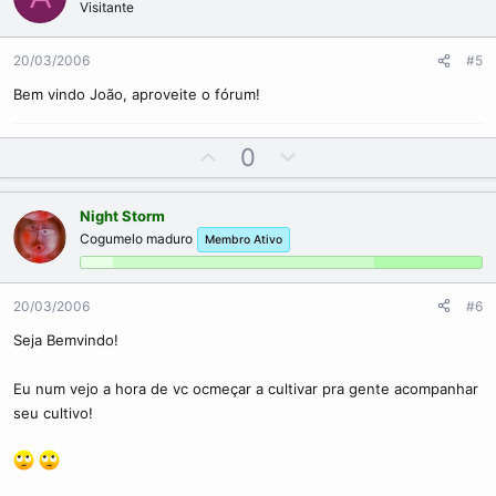
Visitante
t
v
e
o
20/03/2006
#5
t
e
Bem vindo João, aproveite o fórum!
U
D
0
p
o
v
w
Night Storm
o
n
Cogumelo maduro
Membro Ativo
t
v
e
o
t
20/03/2006
#6
e
Seja Bemvindo!
Eu num vejo a hora de vc ocmeçar a cultivar pra gente acompanhar
seu cultivo!