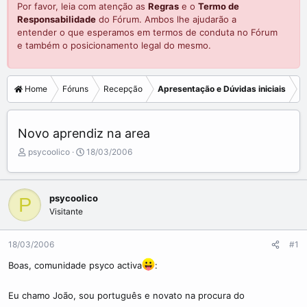
Por favor, leia com atenção as
Regras
e o
Termo de
Responsabilidade
do Fórum. Ambos lhe ajudarão a
entender o que esperamos em termos de conduta no Fórum
e também o posicionamento legal do mesmo.
Home
Fóruns
Recepção
Apresentação e Dúvidas iniciais
Novo aprendiz na area
C
D
psycoolico
18/03/2006
r
a
i
t
a
a
psycoolico
P
d
d
Visitante
o
e
r
i
d
n
18/03/2006
#1
o
í
t
c
Boas, comunidade psyco activa
:
ó
i
p
o
Eu chamo João, sou português e novato na procura do
i