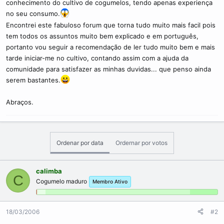
conhecimento do cultivo de cogumelos, tendo apenas experiença
c
o
no seu consumo.
Encontrei este fabuloso forum que torna tudo muito mais facil pois
tem todos os assuntos muito bem explicado e em português,
portanto vou seguir a recomendação de ler tudo muito bem e mais
tarde iniciar-me no cultivo, contando assim com a ajuda da
comunidade para satisfazer as minhas duvidas... que penso ainda
serem bastantes.
Abraços.
Ordenar por data
Ordernar por votos
calimba
C
Cogumelo maduro
Membro Ativo
18/03/2006
#2