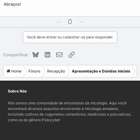
Abraços!
U
D
0
p
o
v
w
Você deve entrar ou cadastrar-se para responder.
o
n
t
v
Bluesky
LinkedIn
E-mail
Link
e
o
Compartilhar:
t
e
Home
Fóruns
Recepção
Apresentação e Dúvidas iniciais
Sobre Nós
Nós somos uma comunidade de entusiastas da micologia. Aqui você
encontrará diversos assuntos envolvendo a micologia amadora,
incluindo cultivos de cogumelos comestíveis, medicinais e psicoativos,
como os do gênero Psilocybe!