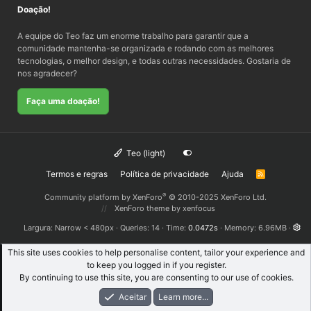
Doação!
A equipe do Teo faz um enorme trabalho para garantir que a
comunidade mantenha-se organizada e rodando com as melhores
tecnologias, o melhor design, e todas outras necessidades. Gostaria de
nos agradecer?
Faça uma doação!
Teo (light)
Termos e regras
Política de privacidade
Ajuda
R
S
S
®
Community platform by XenForo
© 2010-2025 XenForo Ltd.
XenForo theme
by xenfocus
Largura
Queries
14
Time
0.0472s
Memory
6.96MB
This site uses cookies to help personalise content, tailor your experience and
to keep you logged in if you register.
By continuing to use this site, you are consenting to our use of cookies.
Aceitar
Learn more...