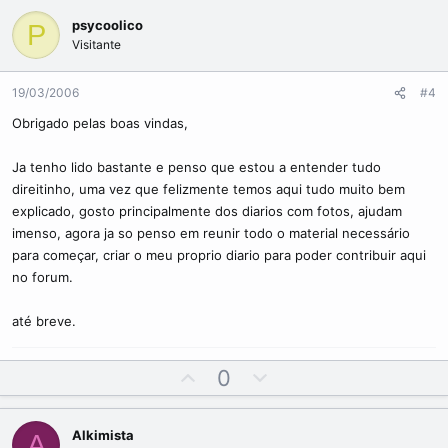
v
w
psycoolico
P
o
n
Visitante
t
v
e
o
19/03/2006
#4
t
e
Obrigado pelas boas vindas,
Ja tenho lido bastante e penso que estou a entender tudo
direitinho, uma vez que felizmente temos aqui tudo muito bem
explicado, gosto principalmente dos diarios com fotos, ajudam
imenso, agora ja so penso em reunir todo o material necessário
para começar, criar o meu proprio diario para poder contribuir aqui
no forum.
até breve.
U
D
0
p
o
v
w
Alkimista
A
o
n