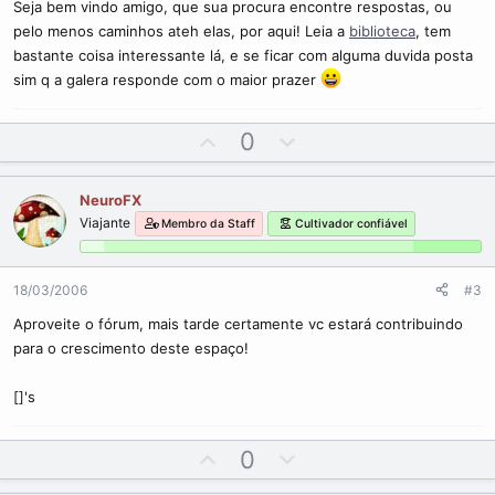
Seja bem vindo amigo, que sua procura encontre respostas, ou
pelo menos caminhos ateh elas, por aqui! Leia a
biblioteca
, tem
bastante coisa interessante lá, e se ficar com alguma duvida posta
sim q a galera responde com o maior prazer
U
D
0
p
o
v
w
NeuroFX
o
n
Viajante
Membro da Staff
Cultivador confiável
t
v
e
o
t
18/03/2006
#3
e
Aproveite o fórum, mais tarde certamente vc estará contribuindo
para o crescimento deste espaço!
[]'s
U
D
0
p
o