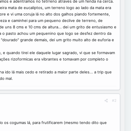
namos e adentramos no tetrreno atraves de um fenda na cerca.
ira mata de eucaliptos, um terreno logo ao lado da mata era
ore e vi uma coruja lá no alto dos galhos piando fortemente,
atureza e caminhei para um pequeno declive de terreno, de
de uns 8 cms e 10 cms de altura... dei um grito de entusiasmo e
ia o pasto achou um pequenino que logo se desfez dentro da
"dourado" grande demais, dei um grito muito alto de euforia e
, e quando tirei ele daquele lugar sagrado, vi que se formavam
ações rizoformicas era vibrantes e tomavam por completo o
do lá mais cedo e retirado a maior parte deles... a trip que
do mal.
#2
ado os cogumas lá, para frutificarem (mesmo tendo dito que