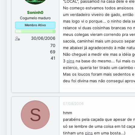
o
í
"LOCAL", passamod na casa dele e ele
t
c
No começo estvamos todos ansiosos pa
ó
i
Soninh0
um verdadeiro viveiro de gado, então 
p
o
Cogumelo maduro
mas logo vi o porque... o ninho dela s
i
Membro Ativo
relance vi duas coisinhas brancas no 
c
o
meus colegas vieram correndo pra ve
30/06/2006
sacola, caminhei mais um pouco separ
70
me abaixei já agradecendo à mãe natu
69
Não cheguei a medir ele mas a idéia g
41
3
pins
na base do mesmo... fui mais cu
esterco, queria ter tirado um carimbo 
Mas os loucos foram mais sedentos e q
deu foi divina mas não consegui aprov
07/08/2006
S
hmm
parabéns pela caçada que apesar de n
só se lembre de uma coisa em td caçad
tinham uns
pins
em uma bosta...)