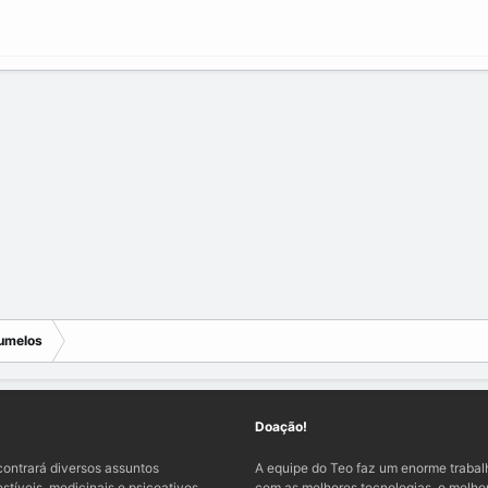
umelos
Doação!
ontrará diversos assuntos
A equipe do Teo faz um enorme traba
tíveis, medicinais e psicoativos,
com as melhores tecnologias, o melhor