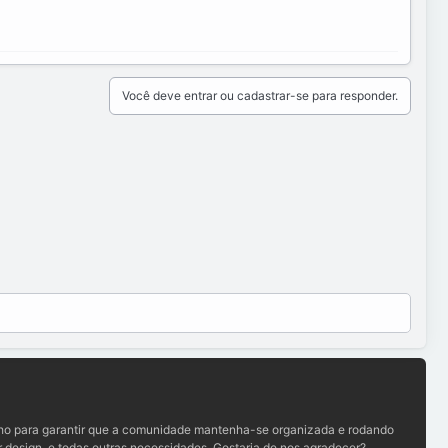
Você deve entrar ou cadastrar-se para responder.
lho para garantir que a comunidade mantenha-se organizada e rodando
 design, e todas outras necessidades. Gostaria de nos agradecer?