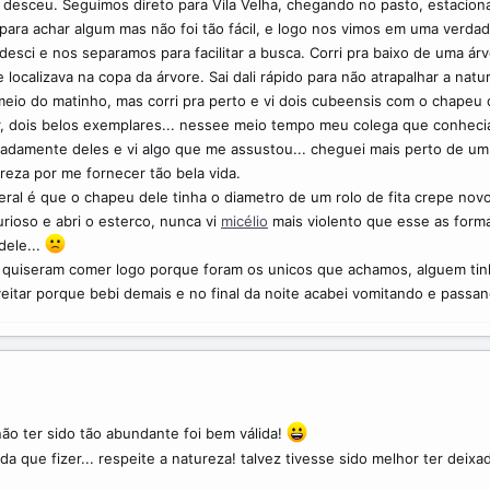
 desceu. Seguimos direto para Vila Velha, chegando no pasto, estacio
ra achar algum mas não foi tão fácil, e logo nos vimos em uma verdade
desci e nos separamos para facilitar a busca. Corri pra baixo de uma árv
e localizava na copa da árvore. Sai dali rápido para não atrapalhar a n
meio do matinho, mas corri pra perto e vi dois cubeensis com o chapeu 
r, dois belos exemplares... nessee meio tempo meu colega que conhec
adamente deles e vi algo que me assustou... cheguei mais perto de um 
reza por me fornecer tão bela vida.
eral é que o chapeu dele tinha o diametro de um rolo de fita crepe novo
rioso e abri o esterco, nunca vi
micélio
mais violento que esse as form
dele...
uiseram comer logo porque foram os unicos que achamos, alguem tinha i
eitar porque bebi demais e no final da noite acabei vomitando e passan
ão ter sido tão abundante foi bem válida!
a que fizer... respeite a natureza! talvez tivesse sido melhor ter deix