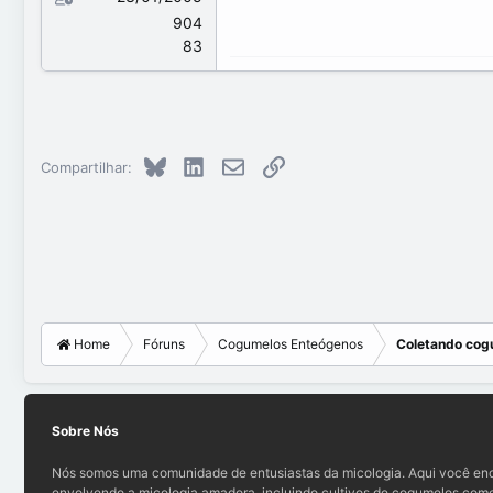
904
83
Bluesky
LinkedIn
E-mail
Link
Compartilhar:
Home
Fóruns
Cogumelos Enteógenos
Coletando cog
Sobre Nós
Nós somos uma comunidade de entusiastas da micologia. Aqui você enc
envolvendo a micologia amadora, incluindo cultivos de cogumelos comes