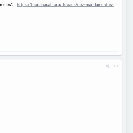
melos"...
https://teonanacatl.org/threads/dez-mandamentos-
#3