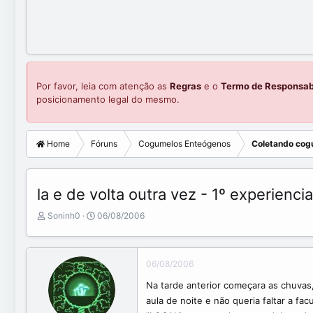
Por favor, leia com atenção as
Regras
e o
Termo de Responsab
posicionamento legal do mesmo.
Home
Fóruns
Cogumelos Enteógenos
Coletando cog
la e de volta outra vez - 1º experiencia
C
D
Soninh0
06/08/2006
r
a
i
t
a
a
06/08/2006
d
d
o
e
Na tarde anterior começara as chuvas
r
i
aula de noite e não queria faltar a 
d
n