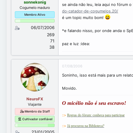
sonnekonig
se ainda não leu, leia aqui no fórum
Cogumelo maduro
do-catador-de-cogumelos.20/
Membro Ativo
é um topic muito bom!
06/07/2006
*e falando nisso, por onde anda o S
269
71
paz e luz :idea:
38
07/08/2006
Soninho, isso está mais para um relat
Movido.
NeuroFX
O micélio não é seu escravo!
Viajante
Membro da Staff
::>
Regras do fórum: conheça para participar
Cultivador confiável
::>
Já procurou na Biblioteca?
23/01/2005