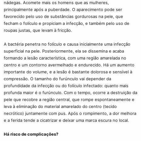
nádegas. Acomete mais os homens que as mulheres,
principalmente após a puberdade. O aparecimento pode ser
favorecido pelo uso de substâncias gordurosas na pele, que
fecham o folículo e propiciam a infecção, e também pelo uso de
roupas justas, que levam à fricção.
A bactéria penetra no folículo e causa inicialmente uma infecção
superficial na pele. Posteriormente, ela se dissemina e acaba
formando a lesão característica, com uma região amarelada no
centro e um contorno avermelhado e endurecido. Há um aumento
importante do volume, e a lesão é bastante dolorosa e sensível à
compressão. O tamanho do furúnculo vai depender da
profundidade da infecção ou do folículo infectado: quanto mais
profunda maior é o furúnculo. Com o tempo, ocorre a destruição da
pele que recobre a região central, que rompe espontaneamente e
leva à eliminação do material amarelado do centro (tecido
necrótico) juntamente com pus. Após o rompimento, a dor melhora
e a ferida tende a cicatrizar e deixar uma marca escura no local.
Há risco de complicações?