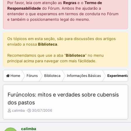
Por favor, leia com atenção as
Regras
e o
Termo de
Responsabilidade
do Fórum. Ambos lhe ajudarão a
entender o que esperamos em termos de conduta no Fórum
e também o posicionamento legal do mesmo.
Os tópicos em esta seção, são para discussões dos artigos
enviado a nossa
Biblioteca
.
Recomendamos que use a aba "
Biblioteca
" no menu
principal acima para navegar com mais fácilidade.
Home
Fóruns
Biblioteca
Informações Básicas
Experimenta
Furúncolos: mitos e verdades sobre cubensis
dos pastos
C
D
calimba
30/07/2006
r
a
i
t
a
a
calimba