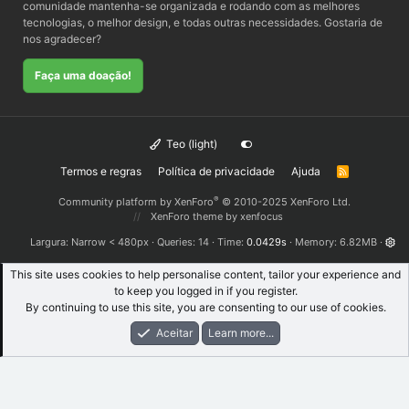
comunidade mantenha-se organizada e rodando com as melhores
tecnologias, o melhor design, e todas outras necessidades. Gostaria de
nos agradecer?
Faça uma doação!
Teo (light)
Termos e regras
Política de privacidade
Ajuda
R
S
S
®
Community platform by XenForo
© 2010-2025 XenForo Ltd.
XenForo theme
by xenfocus
Largura
Queries
14
Time
0.0429s
Memory
6.82MB
This site uses cookies to help personalise content, tailor your experience and
to keep you logged in if you register.
By continuing to use this site, you are consenting to our use of cookies.
Aceitar
Learn more...