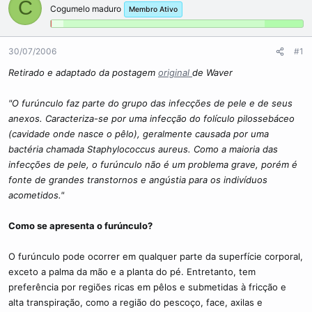
d
d
C
Cogumelo maduro
Membro Ativo
o
e
r
i
d
n
o
í
30/07/2006
#1
t
c
Retirado e adaptado da postagem
original
de Waver
ó
i
p
o
i
"O furúnculo faz parte do grupo das infecções de pele e de seus
c
anexos. Caracteriza-se por uma infecção do folículo pilossebáceo
o
(cavidade onde nasce o pêlo), geralmente causada por uma
bactéria chamada Staphylococcus aureus. Como a maioria das
infecções de pele, o furúnculo não é um problema grave, porém é
fonte de grandes transtornos e angústia para os indivíduos
acometidos."
Como se apresenta o furúnculo?
O furúnculo pode ocorrer em qualquer parte da superfície corporal,
exceto a palma da mão e a planta do pé. Entretanto, tem
preferência por regiões ricas em pêlos e submetidas à fricção e
alta transpiração, como a região do pescoço, face, axilas e