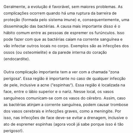
Geralmente, a evolução é favorável, sem maiores problemas. As
complicações ocorrem quando há uma ruptura da barreira de
proteção (formada pelo sistema imune) e, consequentemente, uma
disseminação das bactérias. A causa mais importante disso é o
hábito comum entre as pessoas de espremer os furúnculos. Isso
pode fazer com que as bactérias caiam na corrente sanguínea e
vão infectar outros locais no corpo. Exemplos são as infecções dos
ossos (ou osteomielite) e da parede interna do coração
(endocardite).
Outra complicação importante tem a ver com a chamada "zona
perigosa". Essa região é importante no caso de qualquer infecção
de pele, inclusive a acne ("espinhas"). Essa região é localizada na
face, entre o lábio superior e o nariz. Nesse local, os vasos
sanguíneos comunicam-se com os vasos do cérebro. Assim, caso
as bactérias atinjam a corrente sanguínea, podem causar trombose
dos vasos cerebrais e infecções graves, como a meningite. Por
isso, nas infecções de face deve-se evitar a drenagem, inclusive o
ato de espremer espinhas (agora você já sabe porque isso é tão
perigoso!).