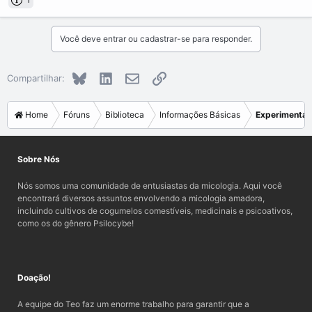
Você deve entrar ou cadastrar-se para responder.
Bluesky
LinkedIn
E-mail
Link
Compartilhar:
Home
Fóruns
Biblioteca
Informações Básicas
Experimenta
Sobre Nós
Nós somos uma comunidade de entusiastas da micologia. Aqui você
encontrará diversos assuntos envolvendo a micologia amadora,
incluindo cultivos de cogumelos comestíveis, medicinais e psicoativos,
como os do gênero Psilocybe!
Doação!
A equipe do Teo faz um enorme trabalho para garantir que a