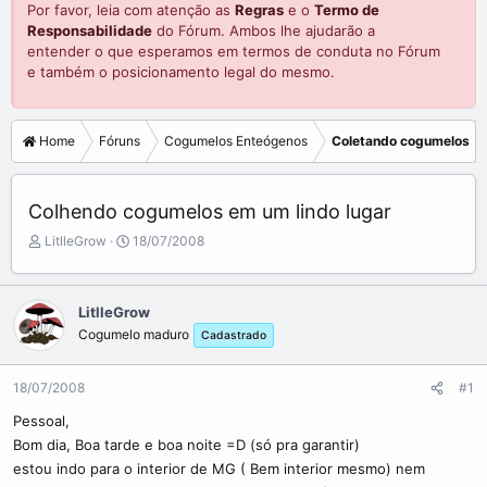
Por favor, leia com atenção as
Regras
e o
Termo de
Responsabilidade
do Fórum. Ambos lhe ajudarão a
entender o que esperamos em termos de conduta no Fórum
e também o posicionamento legal do mesmo.
Home
Fóruns
Cogumelos Enteógenos
Coletando cogumelos
Colhendo cogumelos em um lindo lugar
C
D
LitlleGrow
18/07/2008
r
a
i
t
a
a
LitlleGrow
d
d
Cogumelo maduro
Cadastrado
o
e
r
i
d
n
18/07/2008
#1
o
í
t
c
Pessoal,
ó
i
Bom dia, Boa tarde e boa noite =D (só pra garantir)
p
o
estou indo para o interior de MG ( Bem interior mesmo) nem
i