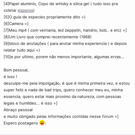
[4]Papel aluminio, Copo de whisky e silica gel ( tudo isso pra
coletar
esporos
)
[5]O guia de especies propriamente dito =)
[6]Camera =]
[7]Meu mp4 ( com ventania, led zeppelin, handrix, bob.. e etc) =]
[8]Um Livro que comprei recentemente (1968)
[9]bloco de anotações ( para anotar minha experiencia ) e depois
relatar tudo aqui =)
[10]e por ultimo, porem não menos importante, algumas ervas...
Bom pessoal..
é isso !
desculpe-me pela impolgação, é que é minha primeira vez, e estou
super feliz e nada de bad trips, quero conhecer meu eu, minha
essencia, quero estar mais proximo da natureza, com pessoas
legais e humildes... é isso =]
Abraço pessoal
e muito obrigado pelas informações contidas nesse forum =]
Espero postagens
: