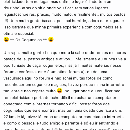
eletricidade tem no lugar, mas enfim, o lugar é lindo tem um
c
o
rio(zinho) atras do sitio onde vou ficar, tem varios lugares
legais(cachoeiras, praças, muito mato, e finalmente.. muitos pastos
!!!), tem muita gente bacana, pessoal humilde, adoro este lugar...e
isso garante que minha primeira experiencia com cogumelos seja
otima e especial.
** Os Cogumelos **
Um rapaz muito gente fina que mora lá sabe onde tem os melhores
pastos de lá, pastos antigos e ativos... infelismente eu nunca tive a
oportuniade de caçar cogumelos, mas já li muitas materias nesse
forum e confesso, este é um otimo forum =), eu dei uma
vasculhada aqui no forum e nao achei muitas fotos de como
reconhecer um cogumelo magicos, talvez porque minha internet é
tao lenta e nao copera muito
, no lugar onde eu vou ficar nao
tem eletricidade portanto acho dificil eu achar um computador
conectado com a internet tornando dificil postar fotos dos
cogumelos que eu encontrar, mas tem uma cidade que fica a uns
27 km de lá, talvez lá tenha um computador conectado a internet..
e como o pessoal é tudo amigo e parente é só eu ir entrando e
pedindo pra usar a internet ^^ hehe(Adoro aquele pessoal), se eu