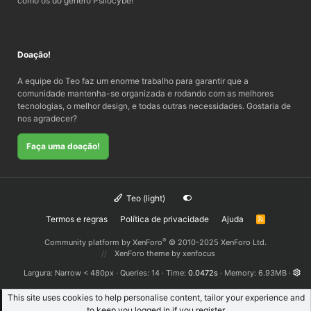
como os do gênero Psilocybe!
Doação!
A equipe do Teo faz um enorme trabalho para garantir que a
comunidade mantenha-se organizada e rodando com as melhores
tecnologias, o melhor design, e todas outras necessidades. Gostaria de
nos agradecer?
Faça uma doação!
Teo (light)
Termos e regras
Política de privacidade
Ajuda
R
S
S
®
Community platform by XenForo
© 2010-2025 XenForo Ltd.
XenForo theme
by xenfocus
Largura
Queries
14
Time
0.0472s
Memory
6.93MB
This site uses cookies to help personalise content, tailor your experience and
to keep you logged in if you register.