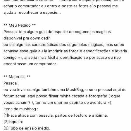
achar o computador eu entro e posto as fotos aí o pessoal me
ajuda a reconhecer a especie...
** Meu Pedido **
Pessoal tem algum guia de especie de cogumelos magicos
disponivel pra download?
eu sei algumas características dos cogumelos magicos, mas se eu
achasse esse guia eu ia imprimir as fotos e especificações e levaria
comigo =), aí seria mais fácil a identificação se por acaso eu nao
encontrasse um computador.
** Materiais **
Pessoal,
eu vou levar comigo também uma MushBag, e se o pessoal aqui do
forum achar legal posso filmar minha caçada e fotografar ( oque
voces acham ? ), tenho um enorme espirito de aventura =].
Itens da mushbag :
[1]Faca afiada com bussula, palitos de fosforo e a lixinha.
[2]Isqueiro
[3]Tubo de ensaio médio.