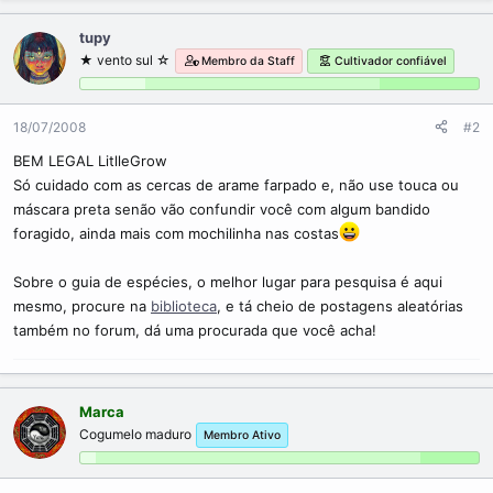
tupy
★ vento sul ☆
Membro da Staff
Cultivador confiável
18/07/2008
#2
BEM LEGAL LitlleGrow
Só cuidado com as cercas de arame farpado e, não use touca ou
máscara preta senão vão confundir você com algum bandido
foragido, ainda mais com mochilinha nas costas
Sobre o guia de espécies, o melhor lugar para pesquisa é aqui
mesmo, procure na
biblioteca
, e tá cheio de postagens aleatórias
também no forum, dá uma procurada que você acha!
Marca
Cogumelo maduro
Membro Ativo