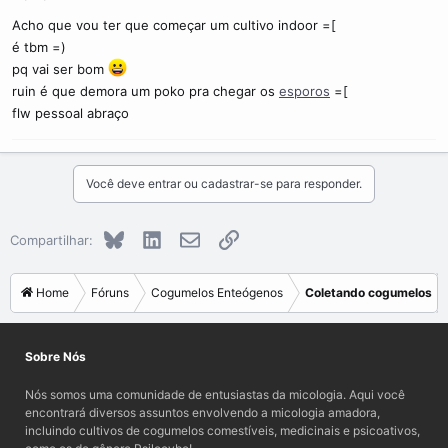
Acho que vou ter que começar um cultivo indoor =[
é tbm =)
pq vai ser bom
ruin é que demora um poko pra chegar os
esporos
=[
flw pessoal abraço
Você deve entrar ou cadastrar-se para responder.
Bluesky
LinkedIn
E-mail
Link
Compartilhar:
Home
Fóruns
Cogumelos Enteógenos
Coletando cogumelos
Sobre Nós
Nós somos uma comunidade de entusiastas da micologia. Aqui você
encontrará diversos assuntos envolvendo a micologia amadora,
incluindo cultivos de cogumelos comestíveis, medicinais e psicoativos,