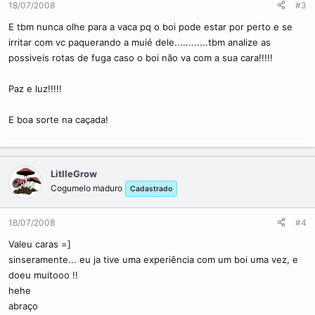
18/07/2008
#3
E tbm nunca olhe para a vaca pq o boi pode estar por perto e se
irritar com vc paquerando a muié dele............tbm analize as
possiveis rotas de fuga caso o boi não va com a sua cara!!!!!
Paz e luz!!!!!
E boa sorte na caçada!
LitlleGrow
Cogumelo maduro
Cadastrado
18/07/2008
#4
Valeu caras =]
sinseramente... eu ja tive uma experiência com um boi uma vez, e
doeu muitooo !!
hehe
abraço