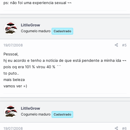
ps: não foi uma experiencia sexual ¬¬
LitlleGrow
Cogumelo maduro
Cadastrado
19/07/2008
#5
Pessoal,
hj eu acordo e tenho a noticia de que está pendente a minha ida ¬¬
pois oq era 101 % virou 40 % ¨¨
to puto..
mais beleza
vamos ver =)
LitlleGrow
Cogumelo maduro
Cadastrado
19/07/2008
#6