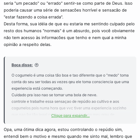
seria "um pecado" ou "errado" sentir-se como parte de Deus. Isso
poderia causar uma série de sensacões horrível e sensacão de
"estar fazendo a coisa errada".
Desta forma, sua idéia de que eu estaria me sentindo culpado pelo
resto dos humanos "normais" é um absurdo, pois você obviamente
não tem acesso às informacões que tenho e nem qual a minha
opinião a respeito delas.
Boca disse:
O cogumelo é uma coisa tão boa e tao diferente que o "medo" toma
conta do seu ser todas as vezes qeu ele toma consciencia que uma
experiencia está começando.
Cuidado pra isso nao se tornar uma bola de neve.
controle e trabalhe essa sensaçao de repúdio ao cultivo e aos
cogumelos pois numa hora que vvc tiver uma experiencia sozinho
que nao for tão legal como essas suas (que no meu grau de
Clique para expandir...
classificaçao ainda ficam como bad tripps) vc vai acabar jogando
tudo fora como o E115 fez certa vez.
Opa, uma ótima dica agora, estou controlando o repúdio sim,
entendi bem o motivo e mesmo quando me sinto mal, lembro que