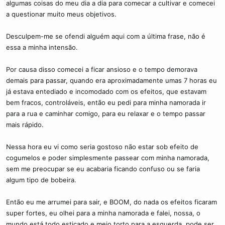
algumas coisas do meu dia a dia para comecar a cultivar e comecei
a questionar muito meus objetivos.
Desculpem-me se ofendi alguém aqui com a última frase, não é
essa a minha intensão.
Por causa disso comecei a ficar ansioso e o tempo demorava
demais para passar, quando era aproximadamente umas 7 horas eu
já estava entediado e incomodado com os efeitos, que estavam
bem fracos, controláveis, então eu pedi para minha namorada ir
para a rua e caminhar comigo, para eu relaxar e o tempo passar
mais rápido.
Nessa hora eu vi como seria gostoso não estar sob efeito de
cogumelos e poder simplesmente passear com minha namorada,
sem me preocupar se eu acabaria ficando confuso ou se faria
algum tipo de bobeira.
Então eu me arrumei para sair, e BOOM, do nada os efeitos ficaram
super fortes, eu olhei para a minha namorada e falei, nossa, o
mundo está todo esticado e meio torto para a esquerda, pode ser