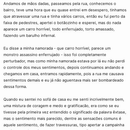
Andamos de mãos dadas, passeamos pela rua, conhecemos o
bairro, teve uma hora que eu quase entrei em desespero, tinhamos
que atravessar uma rua e tinha vários carros, então eu fui perto da
faixa de pedestres, apertei o botãozinho e esperei, mas do nada
aparece um carro horrível, todo enferrujado, torto amassado,
fazendo um barulho infernal.
Eu disse a minha namorada - que carro horrível, parece um
monstro assassino enferrujado - isso foi completamente
perturbador, mas como minha namorada estava por lá eu não perdi
o controle dos meus sentimentos, depois continuamos andando e
chegamos em casa, entramos rapidamente, pois a rua me causava
sentimentos demais e eu já não aguentava mais ser bombardeado
dessa forma.
Quando eu sentei no sofá de casa eu me senti incrivelmente bem,
uma mistura de coragem e medo e gratificacão, era como se eu
tivesse pela primeira vez entendido o significado da palavra êxtase,
mas o sentimento mais parecido, dentre as sensacões comuns é
aquele sentimento, de fazer travessuras, tipo apertar a campainha