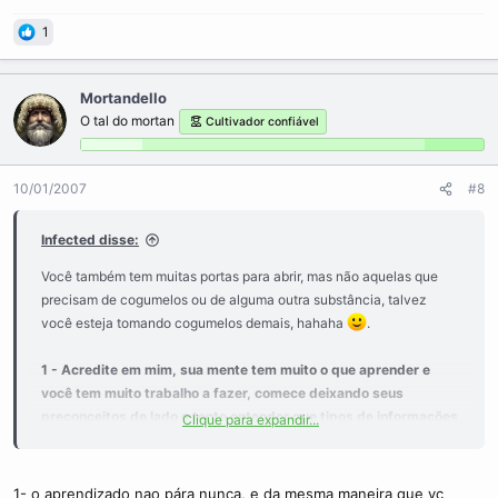
1
Mortandello
O tal do mortan
Cultivador confiável
10/01/2007
#8
Infected disse:
Você também tem muitas portas para abrir, mas não aquelas que
precisam de cogumelos ou de alguma outra substância, talvez
você esteja tomando cogumelos demais, hahaha
.
1 - Acredite em mim, sua mente tem muito o que aprender e
você tem muito trabalho a fazer, comece deixando seus
preconceitos de lado e tente entender que tipos de informacões
Clique para expandir...
você precisa antes de sair falando.
Isso não se aplica apenas ao que disse do meu relacionamento,
mas, sinceramente, existem muitas frases, opiniões e
1- o aprendizado nao pára nunca, e da mesma maneira que vc