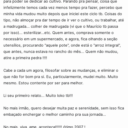
para poder se dedicar ao cultivo. Parando pra pensar, coisa que
infelizmente temos cada vez menos tempo pra fazer, percebo que
minha vida mudou muito depois que iniciei este ciclo tb. Coisas do
tipo, não almoçar pra dar tempo de ir ver o cultivo, ou trabalhar, até
a madrugada... colher de madrugada (vi que o Maurício tb passa
por isso)... esterilizar...etc. Quem antes, comprava somente o
necessário em um supermercado, e agora, fica olhando a seção
utensílios, procurando "aquele pote", onde está o "arroz integral",
que antes, nunca estava no rancho do mês... Quem não mudou,
atire a primeira pedra !!!!
Cabe a cada um agora, filosofar sobre as mudanças, e eliminar o
que não for bom pra si. Eu, particularmente, mudei muito. Muito
mesmo. Estou contente por ser para melhor.
Li seu primeiro relato... Muito loko tb!!!
No mais irmão, quero desejar muita paz e serenidade, sem isso fica
embaçado enchergar o melhor caminho pra sua jornada...
No mais, viva, ame, aconteça!!!!!! ótimo 2007 !