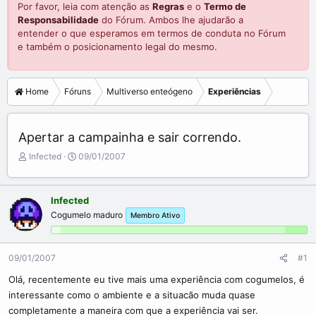
Por favor, leia com atenção as
Regras
e o
Termo de
Responsabilidade
do Fórum. Ambos lhe ajudarão a
entender o que esperamos em termos de conduta no Fórum
e também o posicionamento legal do mesmo.
Home
Fóruns
Multiverso enteógeno
Experiências
Apertar a campainha e sair correndo.
C
D
Infected
09/01/2007
r
a
i
t
a
a
Infected
d
d
Cogumelo maduro
Membro Ativo
o
e
r
i
d
n
o
í
09/01/2007
#1
t
c
Olá, recentemente eu tive mais uma experiência com cogumelos, é
ó
i
interessante como o ambiente e a situacão muda quase
p
o
i
completamente a maneira com que a experiência vai ser.