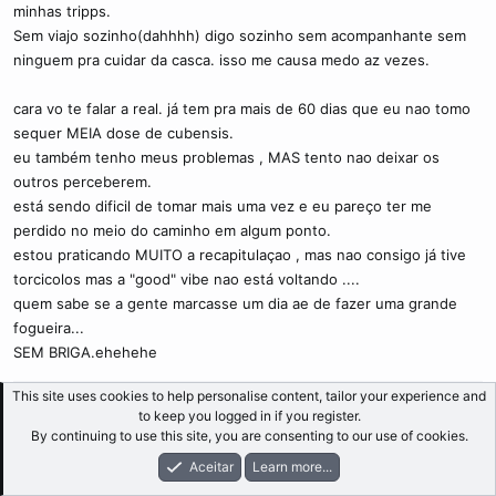
minhas tripps.
Sem viajo sozinho(dahhhh) digo sozinho sem acompanhante sem
ninguem pra cuidar da casca. isso me causa medo az vezes.
cara vo te falar a real. já tem pra mais de 60 dias que eu nao tomo
sequer MEIA dose de cubensis.
eu também tenho meus problemas , MAS tento nao deixar os
outros perceberem.
está sendo dificil de tomar mais uma vez e eu pareço ter me
perdido no meio do caminho em algum ponto.
estou praticando MUITO a recapitulaçao , mas nao consigo já tive
torcicolos mas a "good" vibe nao está voltando ....
quem sabe se a gente marcasse um dia ae de fazer uma grande
fogueira...
SEM BRIGA.ehehehe
This site uses cookies to help personalise content, tailor your experience and
to keep you logged in if you register.
Clorofila
By continuing to use this site, you are consenting to our use of cookies.
Cogumelo maduro
Membro Ativo
Aceitar
Learn more...