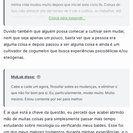
minha vida mudou muito depois que iniciei este ciclo tb. Coisas do
tipo, não almoçar pra dar tempo de ir ver o cultivo, ou trabalhar, até
a madrugada... colher de madrugada (vi que o Maurício tb passa por
Clique para expandir...
isso)... esterilizar...etc. Quem antes, comprava somente o
necessário em um supermercado, e agora, fica olhando a seção
Duvido também que alguém possa comecar a cultivar sem mudar,
utensílios, procurando "aquele pote", onde está o "arroz integral",
nem que seja apenas um pouco, basta ver que a pessoa era
que antes, nunca estava no rancho do mês... Quem não mudou,
alguma coisa e depois passou a ser alguma coisa e ainda é um
atire a primeira pedra !!!!
cultivador de cogumelos que busca experiências psicodélicas e/ou
eteógenas.
MuiLok disse:
Cabe a cada um agora, filosofar sobre as mudanças, e eliminar o
que não for bom pra si. Eu, particularmente, mudei muito. Muito
mesmo. Estou contente por ser para melhor.
É aí que está a chave da questão, eu percebi que acabei abrindo
mão de muitas coisas para simplesmente passar mais tempo
estudando sobre micologia ou verificando meus baldes. Esse foi
um dos meus maiores tormentos durante minhas experiências, e o