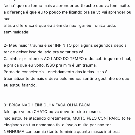
afirmacões suas que simplesmente não são fundamentadas e é
"acha" que eu tenho mais a aprender eu tb acho que vc tem muito.
fácil notar que não passa de achismo.
a diferença é que eu to pouco me lixando pra se vc vai aprender ou
nao.
2 E de nada vale você ter acesso a inúmeras informacões do seu
aliás a diferença é que eu além de nao ligar eu ironizo tudo.
subconsciênte se seu consciente não for capaz de entender,
sem maldade!
trabalhar e aplicar as informacões, de forma útil, sua vida.
2- Meu maior trauma é ser INFINITO por alguns segundos depois
3 Espero que essa discussão de agora não faca voltar aquelas
ter de deixar isso de lado pra voltar pra cá..
quase brigas idiotas
.
Caminhar pr milenios AO LADO DO TEMPO e descobrir que no final,
é pra cá que eu volto. ISSO pra mim é um trauma.
Perda de consciencia - enebriamento das ideias. isso é
traumatizante demais e deve pelo menos sentir o gostinho do que
eu estou falando.
3- BRIGA NAO HEIN! OLHA FACA OLHA FACA!
falei que vc era CHATO pq vc deve ter sido mesmo.
nao estou te atacando diretamente, MUITO PELO CONTRARIO to te
elogiando.ea tua namorada tb. o invejo muito por nao ter
NENHUMA companhia (tanto feminina quanto masculina) pras