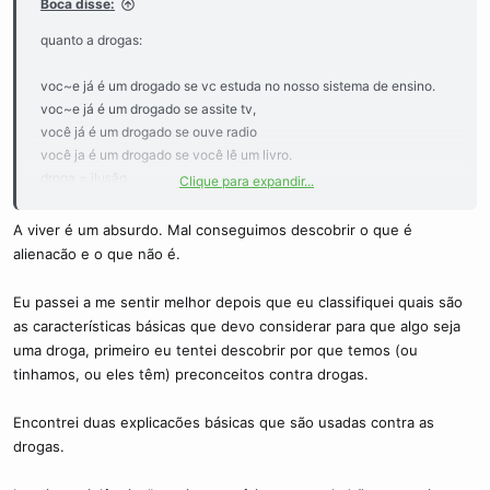
Boca disse:
quanto a drogas:
voc~e já é um drogado se vc estuda no nosso sistema de ensino.
voc~e já é um drogado se assite tv,
você já é um drogado se ouve radio
você ja é um drogado se você lê um livro.
droga = ilusão.
Clique para expandir...
somos uma sociedade ALIENADA certo? aliebnaçao leva a
A viver é um absurdo. Mal conseguimos descobrir o que é
fanatismo (px. CRISTIANISMO) fanatismo é a mais forte das drogas
alienacão e o que não é.
pois engana nossa mente com uma falsa sensaçao de segurança
de controle em um mundo onde tudo é CAOTICO.
Eu passei a me sentir melhor depois que eu classifiquei quais são
as características básicas que devo considerar para que algo seja
uma droga, primeiro eu tentei descobrir por que temos (ou
tinhamos, ou eles têm) preconceitos contra drogas.
Encontrei duas explicacões básicas que são usadas contra as
drogas.