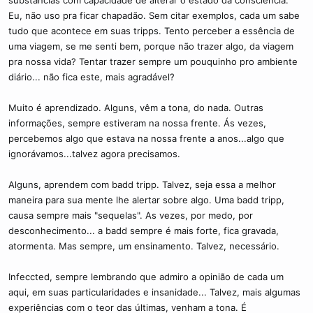
substancias com capacidade de alterar o estado da consciência.
Eu, não uso pra ficar chapadão. Sem citar exemplos, cada um sabe
tudo que acontece em suas tripps. Tento perceber a essência de
uma viagem, se me senti bem, porque não trazer algo, da viagem
pra nossa vida? Tentar trazer sempre um pouquinho pro ambiente
diário... não fica este, mais agradável?
Muito é aprendizado. Alguns, vêm a tona, do nada. Outras
informações, sempre estiveram na nossa frente. Ás vezes,
percebemos algo que estava na nossa frente a anos...algo que
ignorávamos...talvez agora precisamos.
Alguns, aprendem com badd tripp. Talvez, seja essa a melhor
maneira para sua mente lhe alertar sobre algo. Uma badd tripp,
causa sempre mais "sequelas". As vezes, por medo, por
desconhecimento... a badd sempre é mais forte, fica gravada,
atormenta. Mas sempre, um ensinamento. Talvez, necessário.
Infeccted, sempre lembrando que admiro a opinião de cada um
aqui, em suas particularidades e insanidade... Talvez, mais algumas
experiências com o teor das últimas, venham a tona. É