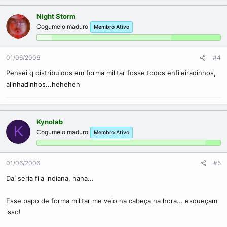
Night Storm
Cogumelo maduro
Membro Ativo
01/06/2006
#4
Pensei q distribuidos em forma militar fosse todos enfileiradinhos,
alinhadinhos...heheheh
Kynolab
K
Cogumelo maduro
Membro Ativo
01/06/2006
#5
Daí seria fila indiana, haha...
Esse papo de forma militar me veio na cabeça na hora... esqueçam
isso!