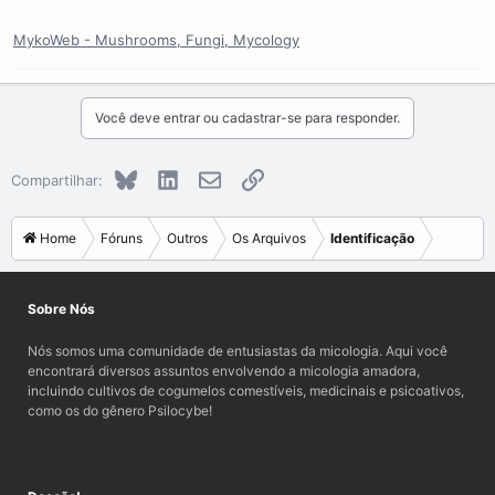
MykoWeb - Mushrooms, Fungi, Mycology
Você deve entrar ou cadastrar-se para responder.
Bluesky
LinkedIn
E-mail
Link
Compartilhar:
Home
Fóruns
Outros
Os Arquivos
Identificação
Sobre Nós
Nós somos uma comunidade de entusiastas da micologia. Aqui você
encontrará diversos assuntos envolvendo a micologia amadora,
incluindo cultivos de cogumelos comestíveis, medicinais e psicoativos,
como os do gênero Psilocybe!