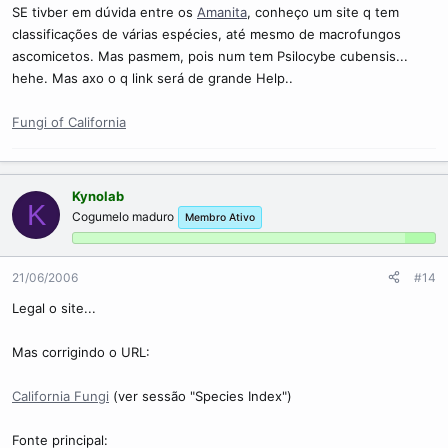
SE tivber em dúvida entre os
Amanita
, conheço um site q tem
classificações de várias espécies, até mesmo de macrofungos
ascomicetos. Mas pasmem, pois num tem Psilocybe cubensis...
hehe. Mas axo o q link será de grande Help..
Fungi of California
Kynolab
K
Cogumelo maduro
Membro Ativo
21/06/2006
#14
Legal o site...
Mas corrigindo o URL:
California Fungi
(ver sessão "Species Index")
Fonte principal: