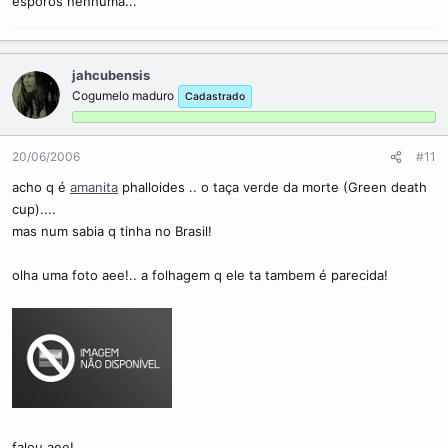
esporos nenhuma...
jahcubensis
Cogumelo maduro
Cadastrado
20/06/2006
#11
acho q é
amanita
phalloides .. o taça verde da morte (Green death
cup)....
mas num sabia q tinha no Brasil!
olha uma foto aee!.. a folhagem q ele ta tambem é parecida!
falou aee!