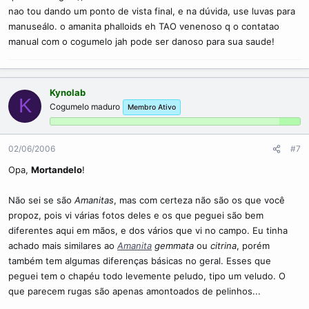
nao tou dando um ponto de vista final, e na dúvida, use luvas para
manuseálo. o amanita phalloids eh TAO venenoso q o contatao
manual com o cogumelo jah pode ser danoso para sua saude!
Kynolab
K
Cogumelo maduro
Membro Ativo
02/06/2006
#7
Opa,
Mortandelo
!
Não sei se são
Amanitas
, mas com certeza não são os que você
propoz, pois vi várias fotos deles e os que peguei são bem
diferentes aqui em mãos, e dos vários que vi no campo. Eu tinha
achado mais similares ao
Amanita
gemmata
ou
citrina
, porém
também tem algumas diferenças básicas no geral. Esses que
peguei tem o chapéu todo levemente peludo, tipo um veludo. O
que parecem rugas são apenas amontoados de pelinhos...