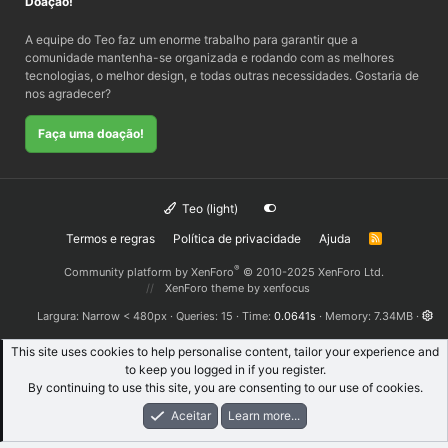
Doação!
A equipe do Teo faz um enorme trabalho para garantir que a
comunidade mantenha-se organizada e rodando com as melhores
tecnologias, o melhor design, e todas outras necessidades. Gostaria de
nos agradecer?
Faça uma doação!
Teo (light)
Termos e regras
Política de privacidade
Ajuda
R
S
S
®
Community platform by XenForo
© 2010-2025 XenForo Ltd.
XenForo theme
by xenfocus
Largura
Queries
15
Time
0.0641s
Memory
7.34MB
This site uses cookies to help personalise content, tailor your experience and
to keep you logged in if you register.
By continuing to use this site, you are consenting to our use of cookies.
Aceitar
Learn more...