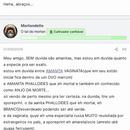
Hehe, abraços...
Mortandello
O tal do mortan
Cultivador confiável
01/06/2006
#6
Meu amigo, SEM duvida são amanitas, mas estou em duvida quanto
a especie pra ser exato.
estou em duvida entre
AMANITA
VAGINATA(que em seu estdo
inicial fica dentro de um OVO marrom)
e AMANITA PHALLOIDES que eh mortal e também eh conhecido
como ANJO DA MORTE...
só vendo de perto mesmo pra ter certeza. na duvida, tire um
sporeprint. o da aanita PHALLOIDES que eh mortal, eh
BRANCO/esverdeado podendo ser até verde.
e da vaginata, quye eh uma especiaria russa MUITO reuisitada por
estrangeiros no país, a sporeprint eh amarela/ocre (amrelo-até
quase ferrugem);