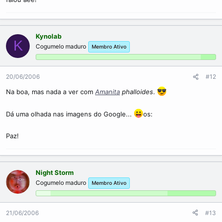
Kynolab
K
Cogumelo maduro
Membro Ativo
20/06/2006
#12
Na boa, mas nada a ver com
Amanita
phalloides
.
Dá uma olhada nas imagens do Google...
os:
Paz!
Night Storm
Cogumelo maduro
Membro Ativo
21/06/2006
#13