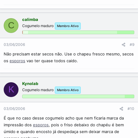
calimba
C
Cogumelo maduro
Membro Ativo
03/06/2006
#9
Não precisam estar secos não. Use o chapeu fresco mesmo, secos
os
esporos
vao ter quase todos caido.
Kynolab
K
Cogumelo maduro
Membro Ativo
03/06/2006
#10
É que no caso desse cogumelo acho que nem ficaria marca da
impressão dos
esporos
, pois o friso debaixo do chapéu é bem
úmido e quando encosto já despedaça sem deixar marca de