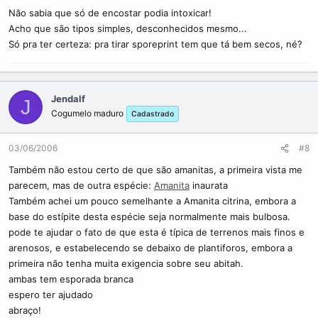
Não sabia que só de encostar podia intoxicar!
Acho que são tipos simples, desconhecidos mesmo...
Só pra ter certeza: pra tirar sporeprint tem que tá bem secos, né?
Jendalf
J
Cogumelo maduro
Cadastrado
03/06/2006
#8
Também não estou certo de que são amanitas, a primeira vista me
parecem, mas de outra espécie:
Amanita
inaurata
Também achei um pouco semelhante a Amanita citrina, embora a
base do estípite desta espécie seja normalmente mais bulbosa.
pode te ajudar o fato de que esta é típica de terrenos mais finos e
arenosos, e estabelecendo se debaixo de plantiforos, embora a
primeira não tenha muita exigencia sobre seu abitah.
ambas tem esporada branca
espero ter ajudado
abraço!