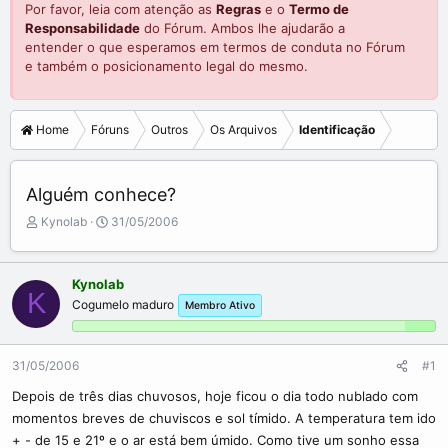
Por favor, leia com atenção as
Regras
e o
Termo de
Responsabilidade
do Fórum. Ambos lhe ajudarão a
entender o que esperamos em termos de conduta no Fórum
e também o posicionamento legal do mesmo.
Home
Fóruns
Outros
Os Arquivos
Identificação
Alguém conhece?
C
D
Kynolab
31/05/2006
r
a
i
t
a
a
Kynolab
d
d
K
Cogumelo maduro
Membro Ativo
o
e
r
i
d
n
o
í
31/05/2006
#1
t
c
Depois de três dias chuvosos, hoje ficou o dia todo nublado com
ó
i
momentos breves de chuviscos e sol tímido. A temperatura tem ido
p
o
i
+ - de 15 e 21º e o ar está bem úmido. Como tive um sonho essa