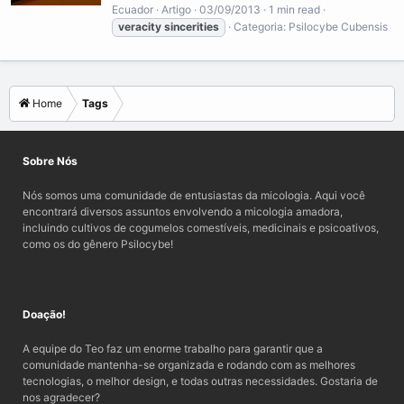
Ecuador
Artigo
03/09/2013
1 min read
veracity
sincerities
Categoria:
Psilocybe Cubensis
Home
Tags
Sobre Nós
Nós somos uma comunidade de entusiastas da micologia. Aqui você
encontrará diversos assuntos envolvendo a micologia amadora,
incluindo cultivos de cogumelos comestíveis, medicinais e psicoativos,
como os do gênero Psilocybe!
Doação!
A equipe do Teo faz um enorme trabalho para garantir que a
comunidade mantenha-se organizada e rodando com as melhores
tecnologias, o melhor design, e todas outras necessidades. Gostaria de
nos agradecer?