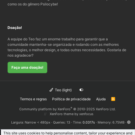
como os do gênero Psilocybe!
Doação!
A equipe do Teo faz um enorme trabalho para garantir que a
comunidade mantenha-se organizada e rodando com as melhores
tecnologias, o melhor design, e todas outras necessidades. Gostaria de
nos agradecer?
Faça uma doação!
Teo (light)
Termos e regras
Política de privacidade
Ajuda
R
S
S
®
Community platform by XenForo
© 2010-2025 XenForo Ltd.
XenForo theme
by xenfocus
Largura
Queries
13
Time
0.0317s
Memory
6.75MB
This site uses cookies to help personalise content, tailor your experience and