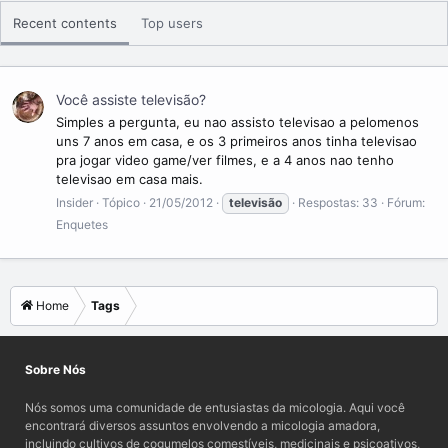
som.
Recent contents
Top users
View More On Wikipedia.org
Você assiste televisão?
Simples a pergunta, eu nao assisto televisao a pelomenos
uns 7 anos em casa, e os 3 primeiros anos tinha televisao
pra jogar video game/ver filmes, e a 4 anos nao tenho
televisao em casa mais.
Insider
Tópico
21/05/2012
televisão
Respostas: 33
Fórum:
Enquetes
Home
Tags
Sobre Nós
Nós somos uma comunidade de entusiastas da micologia. Aqui você
encontrará diversos assuntos envolvendo a micologia amadora,
incluindo cultivos de cogumelos comestíveis, medicinais e psicoativos,