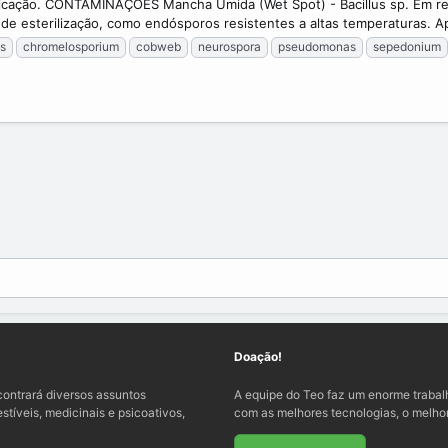
ificação. CONTAMINAÇÕES Mancha Úmida (Wet Spot) - Bacillus sp. Em r
 de esterilização, como endósporos resistentes a altas temperaturas. A
us
chromelosporium
cobweb
neurospora
pseudomonas
sepedonium
Doação!
ontrará diversos assuntos
A equipe do Teo faz um enorme traba
tíveis, medicinais e psicoativos,
com as melhores tecnologias, o melhor