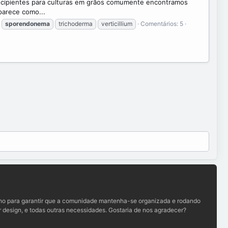
ecipientes para culturas em grãos comumente encontramos
parece como...
sporendonema
trichoderma
verticillium
Comentários: 5
lho para garantir que a comunidade mantenha-se organizada e rodando
 design, e todas outras necessidades. Gostaria de nos agradecer?