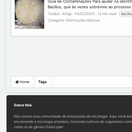
Guia de Contaminações Para ajudar na ident
Bacillus, que às vezes sobrevive ao processo
TeoBot
Artigo
04/02/2005
12 min read
bacill
Categoria:
Informações Básicas
Home
Tags
Sobre Nós
Nós somos uma comunidade de entusiastas da micologia. Aqui você enc
envolvendo a micologia amadora, incluindo cultivos de cogumelos comes
como os do gênero Psilocybe!