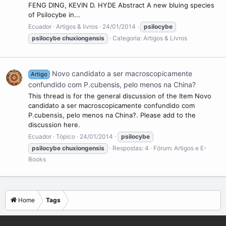
FENG DING, KEVIN D. HYDE Abstract A new bluing species
of Psilocybe in...
Ecuador
Artigos & livros
24/01/2014
psilocybe
psilocybe
chuxiongensis
Categoria:
Artigos & Livros
Novo candidato a ser macroscopicamente
Artigo
confundido com P.cubensis, pelo menos na China?
This thread is for the general discussion of the Item Novo
candidato a ser macroscopicamente confundido com
P.cubensis, pelo menos na China?. Please add to the
discussion here.
Ecuador
Tópico
24/01/2014
psilocybe
psilocybe
chuxiongensis
Respostas: 4
Fórum:
Artigos e E-
Books
Home
Tags