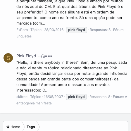
a pergunta também, já que Pink Floyd é amado por muitos
de nós aqui do CM. E aí, qual dos álbuns do Pink Floyd é o
seu preferido? O nome dos álbuns está em ordem de
lançamento, com o ano na frente. Só uma opção pode ser
marcada (com...
ExPoro
Tópico
28/03/2016
pink
floyd
Respostas: 8
Fórum:
Enquetes
Pink Floyd --/\\===
S
"Hello, is there anybody in there?" Bem, dei uma pesquisada
e não vi nenhum tópico relacionado diretamete ao Pink
Floyd, então decidi lançar esse por notar a grande influência
dessa banda em grande parte dos companheiros(as) da
comunidade! Apresentando o assunto aos novatos
interessados: O...
skifree
Tópico
16/05/2007
pink
floyd
Respostas: 8
Fórum:
A
enteogenia manifesta
Home
Tags