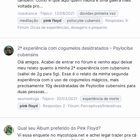
também. Como vi que aqui quem habita é uma galera mais
ambiente. Quatro álbuns chegaram ao topo das paradas
voltada pro...
estadunidenses ou britânicas; as músicas "See Emily Play"
Joaokance
Tópico
12/08/2021
dúvidas primeira vez
(1967) e "Another Brick in the Wall, Part 2" (1979) foram seus
meditação
pink
floyd
psilocybe cubensis
Respostas: 9
únicos singles entre os dez mais ouvidos em ambos os
territórios. A banda foi introduzida no Rock and Roll Hall of
Fórum:
Dicas de experiências, dosagens e preparos
Fame em 1996. Até 2013, eles haviam vendido mais de 250
milhões de discos em todo o mundo, com The Dark Side of the
Moon e The Wall sendo dois dos álbuns mais vendidos de todos
2ª experiência com cogumelos desidratados – Psylocibe
os tempos.
cubensins
Olá amigos. Acabei de entrar no fórum e venho aqui deixar
View More On Wikipedia.org
meu relato quanto à minha 2ª experiência com cubensins
(saltei de 2g para 5g). Esse é o relato da minha segunda
experiência com o uso de cogumelos mágicos, mais
precisamente 10g desidratadas de Psylocibe cubensins para
duas pessoas...
seumadruga
Tópico
20/03/2021
experiência de morte
pink
floyd
Respostas: 2
Fórum:
Perceptivas/Interativas
Qual seu Álbum preferido do Pink Floyd?
Vi essa enquete no mycotopia.net e achei legal trazer pra cá