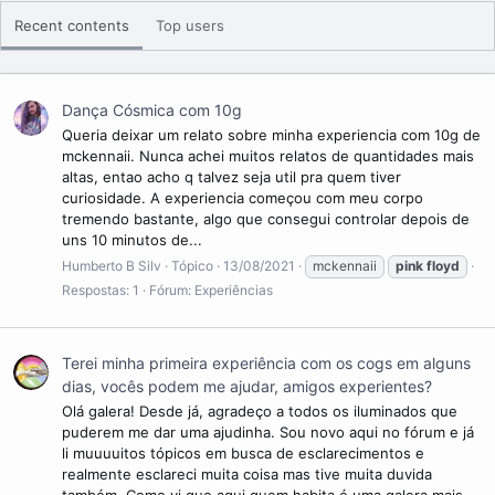
Richard Wright (teclados, voz). Sob a liderança de Barrett, eles
lançaram dois singles e um álbum de estreia de sucesso, The
Recent contents
Top users
Piper at the Gates of Dawn (1967). David Gilmour entrou para a
banda como guitarrista e vocalista em dezembro de 1967;
Barrett saiu em abril de 1968 devido à deterioração de sua
saúde mental. Waters se tornou o letrista principal e líder
Dança Cósmica com 10g
temático, desenvolvendo os conceitos por trás dos álbuns The
Queria deixar um relato sobre minha experiencia com 10g de
Dark Side of the Moon (1973), Wish You Were Here (1975),
mckennaii. Nunca achei muitos relatos de quantidades mais
Animals (1977), The Wall (1979) e The Final Cut (1983). A banda
altas, entao acho q talvez seja util pra quem tiver
também compôs várias trilhas sonoras para filmes.
curiosidade. A experiencia começou com meu corpo
Após tensões pessoais, Wright deixou o grupo em 1979,
tremendo bastante, algo que consegui controlar depois de
seguido por Waters em 1985. Gilmour e Mason continuaram a
uns 10 minutos de...
se apresentar como "Pink Floyd", reunidos mais tarde por
Humberto B Silv
Tópico
13/08/2021
mckennaii
pink
floyd
Wright. Os três produziram mais dois álbuns — A Momentary
Respostas: 1
Fórum:
Experiências
Lapse of Reason (1987) e The Division Bell (1994) — e
participaram de outros dois antes de entrar em um longo
período de inatividade. Em 2005, todos, exceto Barrett, se
reuniram para uma apresentação única no evento de
Terei minha primeira experiência com os cogs em alguns
conscientização global Live 8. Barrett morreu em 2006 e Wright
dias, vocês podem me ajudar, amigos experientes?
em 2008. O último álbum de estúdio do grupo, The Endless
Olá galera! Desde já, agradeço a todos os iluminados que
River (2014), foi baseado em material inédito das sessões de
puderem me dar uma ajudinha. Sou novo aqui no fórum e já
gravação de The Division Bell.
li muuuuitos tópicos em busca de esclarecimentos e
A banda foi um dos primeiros grupos psicodélicos britânicos e
realmente esclareci muita coisa mas tive muita duvida
foi influente em gêneros como o rock progressivo e a música