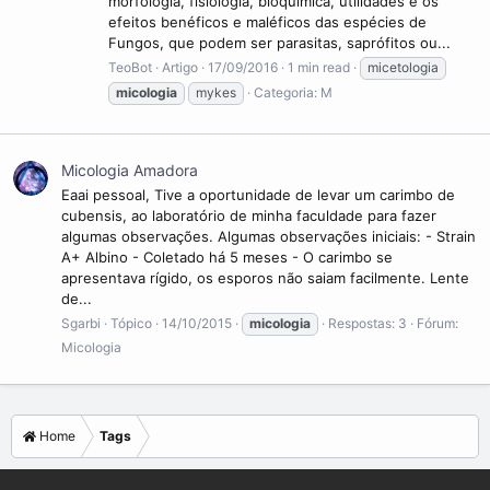
morfologia, fisiologia, bioquímica, utilidades e os
efeitos benéficos e maléficos das espécies de
Fungos, que podem ser parasitas, saprófitos ou...
TeoBot
Artigo
17/09/2016
1 min read
micetologia
micologia
mykes
Categoria:
M
Micologia Amadora
Eaai pessoal, Tive a oportunidade de levar um carimbo de
cubensis, ao laboratório de minha faculdade para fazer
algumas observações. Algumas observações iniciais: - Strain
A+ Albino - Coletado há 5 meses - O carimbo se
apresentava rígido, os esporos não saiam facilmente. Lente
de...
Sgarbi
Tópico
14/10/2015
micologia
Respostas: 3
Fórum:
Micologia
Home
Tags