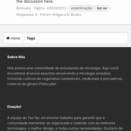
the discussion here.
excitação dos elétrons nos átomos e moléculas dessa
Biolouka
Tópico
09/09/2012
esterilização
luz
uv
substância ao absorver a energia da luz invisível. Ao retornar a
seus níveis normais (níveis de energia), o excesso de energia é
Respostas: 0
Fórum:
Artigos e E-Books
reemitido sob a forma de luz visível.
View More On Wikipedia.org
Home
Tags
Sobre Nós
Nós somos uma comunidade de entusiastas da micologia. Aqui você
encontrará diversos assuntos envolvendo a micologia amadora,
incluindo cultivos de cogumelos comestíveis, medicinais e psicoativos,
como os do gênero Psilocybe!
Doação!
A equipe do Teo faz um enorme trabalho para garantir que a
comunidade mantenha-se organizada e rodando com as melhores
tecnologias, o melhor design, e todas outras necessidades. Gostaria de