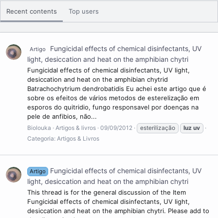
No que se refere aos efeitos à saúde humana e ao meio
ambiente, classifica-se como UVA (400 – 320 nm, também
Recent contents
Top users
chamada de luz negra ou onda longa), UVB (320–280 nm,
também chamada de onda média) e UVC (280 - 100 nm,
também chamada de UV curta ou "germicida"). A maior parte da
radiação UV emitida pelo sol é absorvida pela atmosfera
Fungicidal effects of chemical disinfectants, UV
Artigo
terrestre. A quase totalidade (99%) dos raios ultravioleta que
light, desiccation and heat on the amphibian chytri
efetivamente chegam a superfície da Terra são do tipo UV-A. A
Fungicidal effects of chemical disinfectants, UV light,
radiação UV-B é parcialmente absorvida pelo ozônio da
desiccation and heat on the amphibian chytrid
atmosfera e sua parcela que chega à Terra é responsável por
Batrachochytrium dendrobatidis Eu achei este artigo que é
danos à pele. Já a radiação UV-C é totalmente absorvida pelo
sobre os efeitos de vários metodos de esterelização em
oxigênio e o ozônio da atmosfera.
esporos do quitridio, fungo responsavel por doenças na
As faixas de radiação não são exatas. Como exemplo, o UVA
pele de anfibios, não...
começa em torno de 410 nm e termina em 315 nm. O UVB
Biolouka
Artigos & livros
09/09/2012
esterilização
luz
uv
começa em 330 nm e termina em 270 nm aproximadamente. Os
Categoria:
Artigos & Livros
picos das faixas estão em suas médias.
Seu efeito bactericida a torna utilizável em dispositivos que
mantêm a assepsia de certos estabelecimentos.
Outro uso é a aceleração da polimerização de certos
Fungicidal effects of chemical disinfectants, UV
Artigo
compostos. Também é utilizada para apagar dados escritos em
light, desiccation and heat on the amphibian chytri
uma memória eletrônica EPROM.
This thread is for the general discussion of the Item
Muitas substâncias, quando expostas à radiação UV, se
Fungicidal effects of chemical disinfectants, UV light,
comportam de modo diferente de quando expostas à luz visível,
desiccation and heat on the amphibian chytri. Please add to
tornando-se fluorescentes. Este fenômeno se dá pela