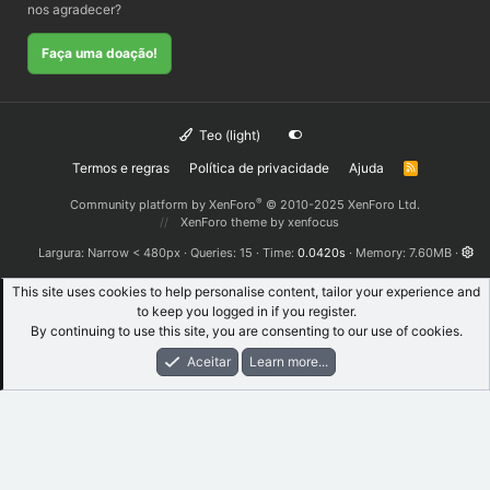
nos agradecer?
Faça uma doação!
Teo (light)
Termos e regras
Política de privacidade
Ajuda
R
S
S
®
Community platform by XenForo
© 2010-2025 XenForo Ltd.
XenForo theme
by xenfocus
Largura
Queries
15
Time
0.0420s
Memory
7.60MB
This site uses cookies to help personalise content, tailor your experience and
to keep you logged in if you register.
By continuing to use this site, you are consenting to our use of cookies.
Aceitar
Learn more...