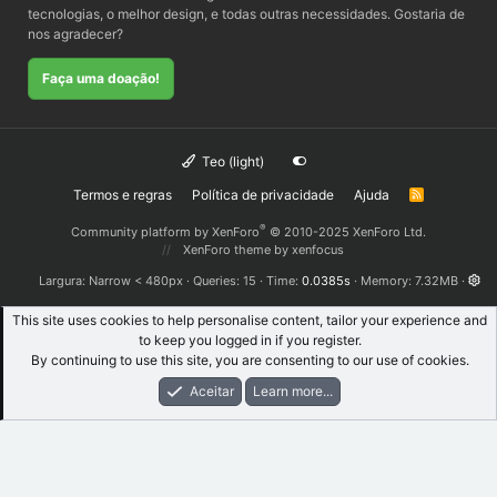
tecnologias, o melhor design, e todas outras necessidades. Gostaria de
nos agradecer?
Faça uma doação!
Teo (light)
Termos e regras
Política de privacidade
Ajuda
R
S
S
®
Community platform by XenForo
© 2010-2025 XenForo Ltd.
XenForo theme
by xenfocus
Largura
Queries
15
Time
0.0385s
Memory
7.32MB
This site uses cookies to help personalise content, tailor your experience and
to keep you logged in if you register.
By continuing to use this site, you are consenting to our use of cookies.
Aceitar
Learn more...