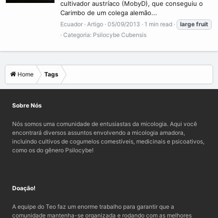
cultivador austríaco (MobyD), que conseguiu o
Carimbo de um colega alemão...
Ecuador
Artigo
05/09/2013
1 min read
large
fruit
Categoria:
Psilocybe Cubensis
Home
Tags
Sobre Nós
Nós somos uma comunidade de entusiastas da micologia. Aqui você
encontrará diversos assuntos envolvendo a micologia amadora,
incluindo cultivos de cogumelos comestíveis, medicinais e psicoativos,
como os do gênero Psilocybe!
Doação!
A equipe do Teo faz um enorme trabalho para garantir que a
comunidade mantenha-se organizada e rodando com as melhores