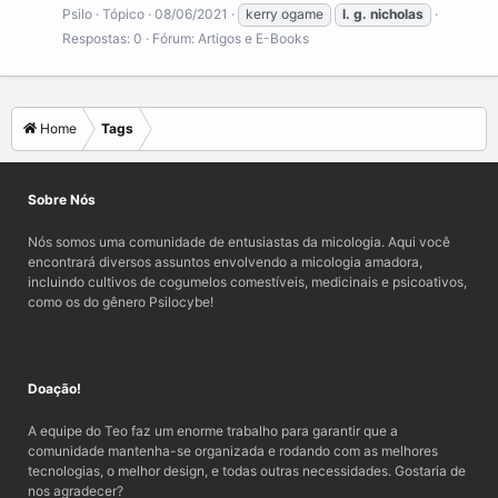
Psilo
Tópico
08/06/2021
kerry ogame
l.
g.
nicholas
Respostas: 0
Fórum:
Artigos e E-Books
Home
Tags
Sobre Nós
Nós somos uma comunidade de entusiastas da micologia. Aqui você
encontrará diversos assuntos envolvendo a micologia amadora,
incluindo cultivos de cogumelos comestíveis, medicinais e psicoativos,
como os do gênero Psilocybe!
Doação!
A equipe do Teo faz um enorme trabalho para garantir que a
comunidade mantenha-se organizada e rodando com as melhores
tecnologias, o melhor design, e todas outras necessidades. Gostaria de
nos agradecer?