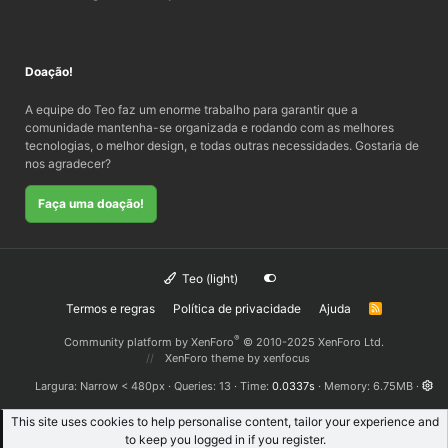
Doação!
A equipe do Teo faz um enorme trabalho para garantir que a
comunidade mantenha-se organizada e rodando com as melhores
tecnologias, o melhor design, e todas outras necessidades. Gostaria de
nos agradecer?
Faça uma doação!
Teo (light)
Termos e regras
Política de privacidade
Ajuda
R
S
S
®
Community platform by XenForo
© 2010-2025 XenForo Ltd.
XenForo theme
by xenfocus
Largura
Queries
13
Time
0.0337s
Memory
6.75MB
This site uses cookies to help personalise content, tailor your experience and
to keep you logged in if you register.