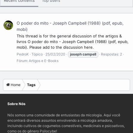
Recent contents
Top users
O poder do mito - Joseph Campbell (1988) (pdf, epub,
mobi)
This thread is for the general discussion of the artigos &
livros O poder do mito - Joseph Campbell (1988) (pdf, epub,
mobi). Please add to the discussion here.
PedroK
Tópico
25/02/2020
joseph
campell
Respostas: 2
Fórum:
Artigos e E-Books
Home
Tags
Sobre Nós
Nós somos uma comunidade de entusiastas da micologia. Aqui você
encontrará diversos assuntos envolvendo a micologia amadora,
incluindo cultivos de cogumelos comestíveis, medicinais e psicoativos,
como os do gênero Psilocybe!