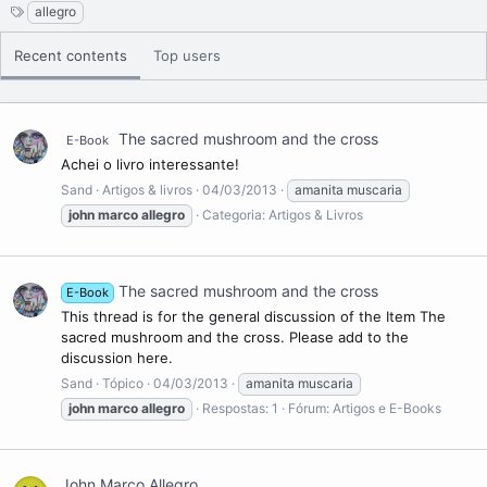
View More On Wikipedia.org
S
allegro
y
n
Recent contents
Top users
o
n
y
m
The sacred mushroom and the cross
E-Book
s
Achei o livro interessante!
Sand
Artigos & livros
04/03/2013
amanita muscaria
john
marco
allegro
Categoria:
Artigos & Livros
The sacred mushroom and the cross
E-Book
This thread is for the general discussion of the Item The
sacred mushroom and the cross. Please add to the
discussion here.
Sand
Tópico
04/03/2013
amanita muscaria
john
marco
allegro
Respostas: 1
Fórum:
Artigos e E-Books
John Marco Allegro