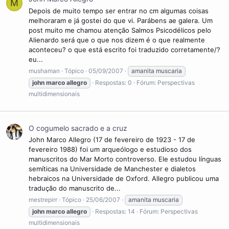
M
Depois de muito tempo ser entrar no cm algumas coisas
melhoraram e já gostei do que vi. Parábens ae galera. Um
post muito me chamou atenção Salmos Psicodélicos pelo
Alienardo será que o que nos dizem é o que realmente
aconteceu? o que está escrito foi traduzido corretamente/?
eu...
mushaman
Tópico
05/09/2007
amanita muscaria
john
marco
allegro
Respostas: 0
Fórum:
Perspectivas
multidimensionais
O cogumelo sacrado e a cruz
John Marco Allegro (17 de fevereiro de 1923 - 17 de
fevereiro 1988) foi um arqueólogo e estudioso dos
manuscritos do Mar Morto controverso. Ele estudou línguas
semíticas na Universidade de Manchester e dialetos
hebraicos na Universidade de Oxford. Allegro publicou uma
tradução do manuscrito de...
mestrepirr
Tópico
25/06/2007
amanita muscaria
john
marco
allegro
Respostas: 14
Fórum:
Perspectivas
multidimensionais