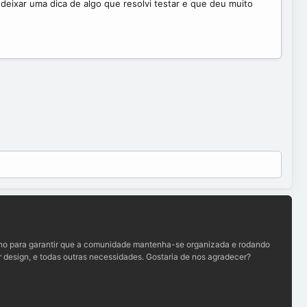
deixar uma dica de algo que resolvi testar e que deu muito
lho para garantir que a comunidade mantenha-se organizada e rodando
 design, e todas outras necessidades. Gostaria de nos agradecer?