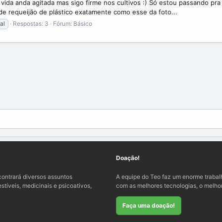
ida anda agitada mas sigo firme nos cultivos :) Só estou passando pra 
 de requeijão de plástico exatamente como esse da foto...
ial
Respostas: 3
Fórum:
Básico
Doação!
ontrará diversos assuntos
A equipe do Teo faz um enorme traba
tíveis, medicinais e psicoativos,
com as melhores tecnologias, o melhor
Faça uma doação!