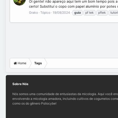
Oi gente! não apareço aqui tem um bom tempo pois a v
certo! Substituí o copo com papel alumínio por potes
Grako
Tópico
19/08/2024
guia
pf tek
pftek
tutor
Home
Tags
Sobre Nós
Nós somos uma comunidade de entusiastas da micologia. Aqui você enc
envolvendo a micologia amadora, incluindo cultivos de cogumelos comes
como os do gênero Psilocybe!