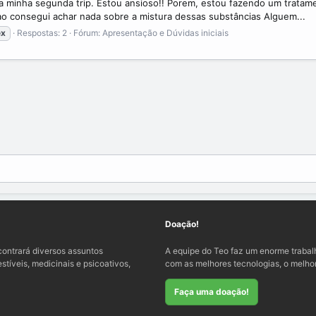
ara minha segunda trip. Estou ansioso!! Porem, estou fazendo um trat
ao consegui achar nada sobre a mistura dessas substâncias Alguem...
ex
Respostas: 2
Fórum:
Apresentação e Dúvidas iniciais
Doação!
ontrará diversos assuntos
A equipe do Teo faz um enorme traba
tíveis, medicinais e psicoativos,
com as melhores tecnologias, o melhor
Faça uma doação!