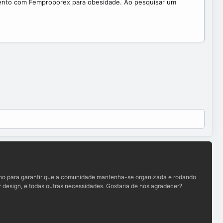
amento com Femproporex para obesidade. Ao pesquisar um
lho para garantir que a comunidade mantenha-se organizada e rodando
 design, e todas outras necessidades. Gostaria de nos agradecer?