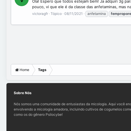
Ola! Espero que todos estejam bem! Ja adquiri 3g p
pouco, vi que ele é da classe das anfetaminas, mas n
victoragfr
Tópico
08/11/2021
anfetamina
fempropor
Home
Tags
Sobre Nós
Nós somos uma comunidade de entusiastas da micologia. Aqui você enc
envolvendo a micologia amadora, incluindo cultivos de cogumelos comes
como os do gênero Psilocybe!