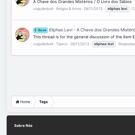
A Chave dos Grandes Mistérios / O Livro dos Sábios
cogudedurê
Artigos & livros
28/11/2013
eliphas
levi
C
Eliphas Levi - A Chave dos Grandes Mistério
E-Book
This thread is for the general discussion of the Item 
cogudedurê
Tópico
28/11/2013
eliphas
levi
Respostas
Home
Tags
Sobre Nós