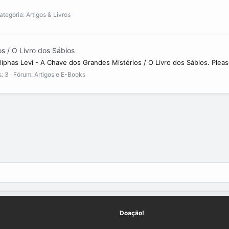
ategoria:
Artigos & Livros
s / O Livro dos Sábios
Eliphas Levi - A Chave dos Grandes Mistérios / O Livro dos Sábios. Plea
: 3
Fórum:
Artigos e E-Books
Doação!