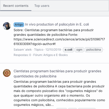
K2, e impedirem que ali se estabeleçam bactérias
patogénicas.E. coli e as bactérias relacionadas constituem cerca
Recent contents
Top users
de 0,1% da flora intestinal, e a transmissão fecal-oral é a
principal via utilizada pelas cepas patogénicas que causam
doenças. As células desta bactéria podem sobreviver fora do
corpo por um tempo bastante limitado, o que faz com que
In vivo production of psilocybin in E. coli
Artigo
sejam um organismo indicador ideal para comprovação da
Sobre: Cientistas programam bactérias para produzir
contaminação fecal em amostras quando extraídas para o meio
grandes quantidades de psilocibina Fonte:
ambiente. Entretanto, existe um crescente número de
https://www.sciencedirect.com/science/article/pii/S1096717
investigações que identificaram a E. coli persistentes no meio
61930309X?dgcid=author#!
ambiente, capazes de sobreviver por um longo período de
Salaam`aleik
Tópico
12/10/2019
e.coli
ogm
psilocibina
tempo fora de um hospedeiro.A bactéria também pode crescer
Respostas: 0
Fórum:
Artigos e E-Books
e ser cultivada facilmente e a baixo custo em laboratório, e tem
sido intensamente investigada há mais de 60 anos. Assim,
pode-se dizer que a E. coli é o organismo modelo procariota
mais estudado, e uma importante espécie no campo da
Cientistas programam bactérias para produzir grandes
biotecnologia e microbiologia, onde serviu como organismo
quantidades de psilocibina
hóspede para a maioria dos trabalhos sobre o ADN
Cientistas programam bactérias para produzir grandes
recombinante. Em condições favoráveis, leva apenas 20
quantidades de psilocibina A cepa bacteriana pode produzir
minutos para se reproduzir.Juntamente com o Staphylococcus
mais do composto psicoativo dos "cogumelos mágicos" do
aureus é a mais comum e uma das mais antigas bactérias
que qualquer outro organismo até o momento. Os
simbiontes da humanidade. Foi descoberta pelo alemão-
cogumelos com psilocibina, conhecidos popularmente como
austríaco Theodor Escherich, em 1885.
cogumelos mágicos, são...