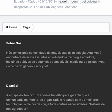
Ecuador
Tópico
01/10/2019
e.coli
ogm
psilocibina
View More On Wikipedia.org
Respostas: 2
Fórum:
Publicações Científicas
Home
Tags
Sobre Nós
Nós somos uma comunidade de entusiastas da micologia. Aqui você
encontrará diversos assuntos envolvendo a micologia amadora,
incluindo cultivos de cogumelos comestíveis, medicinais e psicoativos,
como os do gênero Psilocybe!
Doação!
A equipe do Teo faz um enorme trabalho para garantir que a
comunidade mantenha-se organizada e rodando com as melhores
tecnologias, o melhor design, e todas outras necessidades. Gostaria de
nos agradecer?