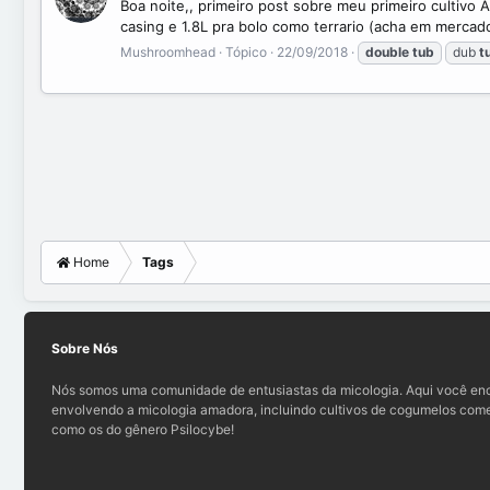
Boa noite,, primeiro post sobre meu primeiro cultivo
casing e 1.8L pra bolo como terrario (acha em mercado 
Mushroomhead
Tópico
22/09/2018
double
tub
dub
t
Home
Tags
Sobre Nós
Nós somos uma comunidade de entusiastas da micologia. Aqui você enc
envolvendo a micologia amadora, incluindo cultivos de cogumelos comes
como os do gênero Psilocybe!