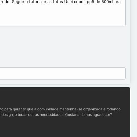
gredo, Segue o tutorial e as fotos Usei copos pp5 de 500ml pra
lho para garantir que a comunidade mantenha-se organizada e rodando
 design, e todas outras necessidades. Gostaria de nos agradecer?