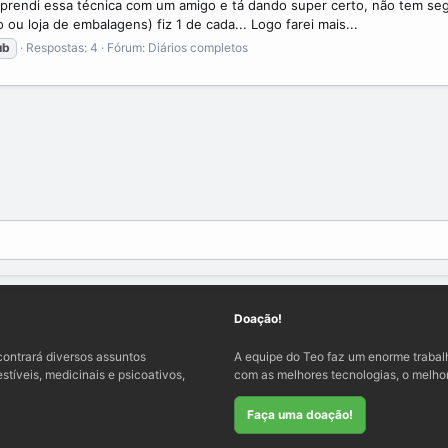
 Aprendi essa técnica com um amigo e tá dando super certo, não tem se
ou loja de embalagens) fiz 1 de cada... Logo farei mais...
ub
Respostas: 4
Fórum:
Diários completos
Doação!
ontrará diversos assuntos
A equipe do Teo faz um enorme traba
tíveis, medicinais e psicoativos,
com as melhores tecnologias, o melhor
Faça uma doação!