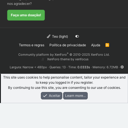
nos agradecer?
Faça uma doação!
Teo (light)
Termos e regras
Política de privacidade
Ajuda
R
S
S
®
Community platform by XenForo
© 2010-2025 XenForo Ltd.
XenForo theme
by xenfocus
Largura
Queries
13
Time
0.0333s
Memory
6.72MB
This site uses cookies to help personalise content, tailor your experience and
to keep you logged in if you register.
By continuing to use this site, you are consenting to our use of cookies.
Aceitar
Learn more...