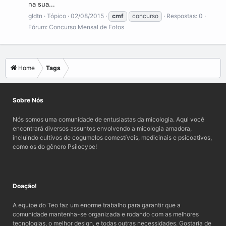
na sua...
gldtn
Tópico
02/08/2015
cmf
concurso
Respostas: 0
Fórum:
Concurso Mensal de Fotos
Home
Tags
Sobre Nós
Nós somos uma comunidade de entusiastas da micologia. Aqui você
encontrará diversos assuntos envolvendo a micologia amadora,
incluindo cultivos de cogumelos comestíveis, medicinais e psicoativos,
como os do gênero Psilocybe!
Doação!
A equipe do Teo faz um enorme trabalho para garantir que a
comunidade mantenha-se organizada e rodando com as melhores
tecnologias, o melhor design, e todas outras necessidades. Gostaria de