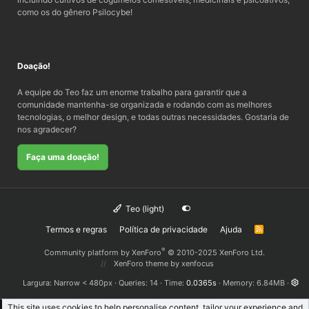
como os do gênero Psilocybe!
Doação!
A equipe do Teo faz um enorme trabalho para garantir que a
comunidade mantenha-se organizada e rodando com as melhores
tecnologias, o melhor design, e todas outras necessidades. Gostaria de
nos agradecer?
Faça uma doação!
Teo (light)
Termos e regras
Política de privacidade
Ajuda
R
S
S
®
Community platform by XenForo
© 2010-2025 XenForo Ltd.
XenForo theme
by xenfocus
Largura
Queries
14
Time
0.0365s
Memory
6.84MB
This site uses cookies to help personalise content, tailor your experience and