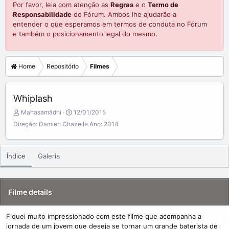
Por favor, leia com atenção as
Regras
e o
Termo de
Responsabilidade
do Fórum. Ambos lhe ajudarão a
entender o que esperamos em termos de conduta no Fórum
e também o posicionamento legal do mesmo.
Home
Repositório
Filmes
Whiplash
A
C
Mahasamādhi
12/01/2015
d
r
Direção: Damien Chazelle Ano: 2014
d
e
e
a
d
t
Índice
Galeria
b
e
y
d
a
t
Filme details
e
Fiquei muito impressionado com este filme que acompanha a
jornada de um jovem que deseja se tornar um grande baterista de