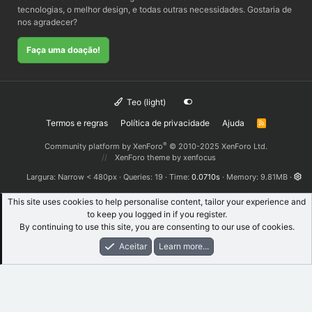
tecnologias, o melhor design, e todas outras necessidades. Gostaria de
nos agradecer?
Faça uma doação!
Teo (light)
Termos e regras
Política de privacidade
Ajuda
R
S
S
®
Community platform by XenForo
© 2010-2025 XenForo Ltd.
XenForo theme
by xenfocus
Largura
Queries
19
Time
0.0710s
Memory
9.81MB
This site uses cookies to help personalise content, tailor your experience and
to keep you logged in if you register.
By continuing to use this site, you are consenting to our use of cookies.
Aceitar
Learn more...