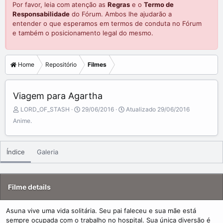
Por favor, leia com atenção as
Regras
e o
Termo de
Responsabilidade
do Fórum. Ambos lhe ajudarão a
entender o que esperamos em termos de conduta no Fórum
e também o posicionamento legal do mesmo.
Home
Repositório
Filmes
Viagem para Agartha
A
C
LORD_OF_STASH
29/06/2016
Atualizado
29/06/2016
d
r
Anime.
d
e
e
a
d
t
Índice
Galeria
b
e
y
d
a
t
Filme details
e
Asuna vive uma vida solitária. Seu pai faleceu e sua mãe está
sempre ocupada com o trabalho no hospital. Sua única diversão é