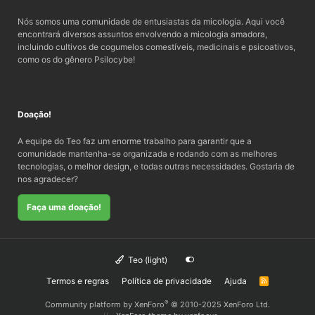
Nós somos uma comunidade de entusiastas da micologia. Aqui você
encontrará diversos assuntos envolvendo a micologia amadora,
incluindo cultivos de cogumelos comestíveis, medicinais e psicoativos,
como os do gênero Psilocybe!
Doação!
A equipe do Teo faz um enorme trabalho para garantir que a
comunidade mantenha-se organizada e rodando com as melhores
tecnologias, o melhor design, e todas outras necessidades. Gostaria de
nos agradecer?
Faça uma doação!
Teo (light)
Termos e regras
Política de privacidade
Ajuda
R
S
S
®
Community platform by XenForo
© 2010-2025 XenForo Ltd.