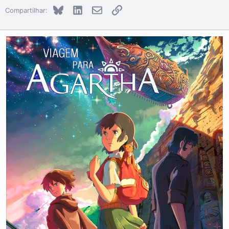
Bluesky
LinkedIn
E-mail
Link
Compartilhar: