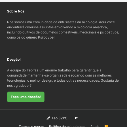
Sobre Nós
Nós somos uma comunidade de entusiastas da micologia. Aqui você
encontrará diversos assuntos envolvendo a micologia amadora,
incluindo cultivos de cogumelos comestíveis, medicinais e psicoativos,
como os do gênero Psilocybe!
Doação!
A equipe do Teo faz um enorme trabalho para garantir que a
comunidade mantenha-se organizada e rodando com as melhores
tecnologias, o melhor design, e todas outras necessidades. Gostaria de
nos agradecer?
Faça uma doação!
Teo (light)
Termos e regras
Política de privacidade
Ajuda
R