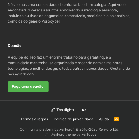
Nós somos uma comunidade de entusiastas da micologia. Aqui você
encontrará diversos assuntos envolvendo a micologia amadora,
incluindo cultivos de cogumelos comestíveis, medicinais e psicoativos,
como os do gênero Psilocybe!
Doação!
A equipe do Teo faz um enorme trabalho para garantir que a
comunidade mantenha-se organizada e rodando com as melhores
tecnologias, o melhor design, e todas outras necessidades. Gostaria de
nos agradecer?
Faça uma doação!
Teo (light)
Termos e regras
Política de privacidade
Ajuda
R
S
S
®
Community platform by XenForo
© 2010-2025 XenForo Ltd.
XenForo theme
by xenfocus