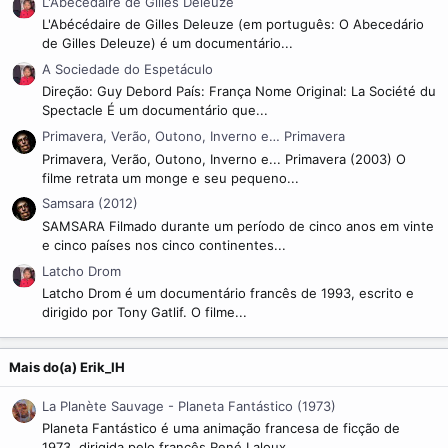
L'Abécédaire de Gilles Deleuze
L'Abécédaire de Gilles Deleuze (em português: O Abecedário
de Gilles Deleuze) é um documentário...
A Sociedade do Espetáculo
Direção: Guy Debord País: França Nome Original: La Société du
Spectacle É um documentário que...
Primavera, Verão, Outono, Inverno e… Primavera
Primavera, Verão, Outono, Inverno e... Primavera (2003) O
filme retrata um monge e seu pequeno...
Samsara (2012)
SAMSARA Filmado durante um período de cinco anos em vinte
e cinco países nos cinco continentes...
Latcho Drom
Latcho Drom é um documentário francês de 1993, escrito e
dirigido por Tony Gatlif. O filme...
Mais do(a) Erik_IH
La Planète Sauvage - Planeta Fantástico (1973)
Planeta Fantástico é uma animação francesa de ficção de
1973, dirigida pelo francês René Laloux...