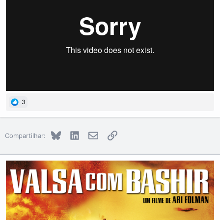
3
Bluesky
LinkedIn
E-mail
Link
Compartilhar: