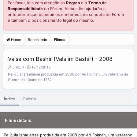
Por favor, leia com atenção as
Regras
e o
Termo de
Responsabilidade
do Fórum. Ambos lhe ajudarão a
entender o que esperamos em termos de conduta no Fórum
e também o posicionamento legal do mesmo.
Home
Repositório
Filmes
Valsa com Bashir (Vals im Bashir) - 2008
A
C
Erik_IH
12/12/2013
d
r
Película israelense produzida em 2008 por Ari Folman, um veterano da
d
e
Guerra do Líbano de 1982.
e
a
d
t
b
e
Índice
Galeria
y
d
a
t
e
Filme details
Película israelense produzida em 2008 por Ari Folman, um veterano