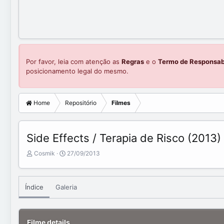
Por favor, leia com atenção as
Regras
e o
Termo de Responsab
posicionamento legal do mesmo.
Home
Repositório
Filmes
Side Effects / Terapia de Risco (2013)
A
C
Cosmik
27/09/2013
d
r
d
e
e
a
Índice
Galeria
d
t
b
e
y
d
a
Filme details