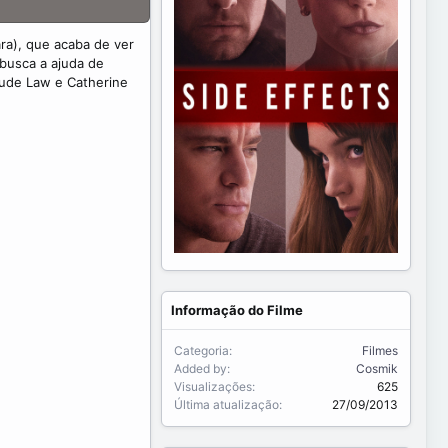
ra), que acaba de ver
 busca a ajuda de
Jude Law e Catherine
Informação do Filme
Categoria
Filmes
Added by
Cosmik
Visualizações
625
Última atualização
27/09/2013