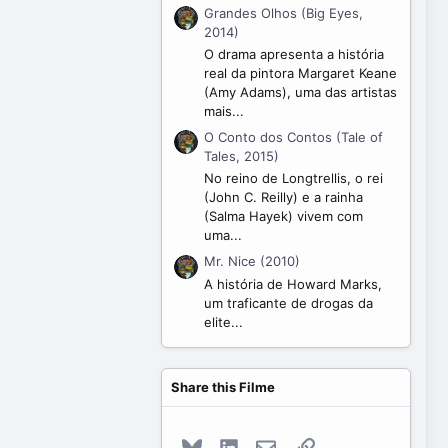
Grandes Olhos (Big Eyes,
2014)
O drama apresenta a história
real da pintora Margaret Keane
(Amy Adams), uma das artistas
mais...
O Conto dos Contos (Tale of
Tales, 2015)
No reino de Longtrellis, o rei
(John C. Reilly) e a rainha
(Salma Hayek) vivem com
uma...
Mr. Nice (2010)
A história de Howard Marks,
um traficante de drogas da
elite...
Share this Filme
Bluesky
LinkedIn
E-mail
Link