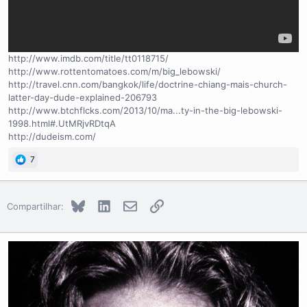
http://www.imdb.com/title/tt0118715/
http://www.rottentomatoes.com/m/big_lebowski/
http://travel.cnn.com/bangkok/life/doctrine-chiang-mais-church-
latter-day-dude-explained-206793
http://www.btchflcks.com/2013/10/ma...ty-in-the-big-lebowski-
1998.html#.UtMRjvRDtqA
http://dudeism.com/
7
Bluesky
LinkedIn
E-mail
Link
Compartilhar: