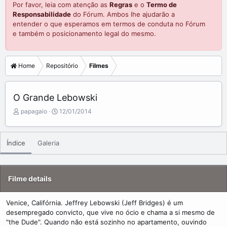
Por favor, leia com atenção as
Regras
e o
Termo de
Responsabilidade
do Fórum. Ambos lhe ajudarão a
entender o que esperamos em termos de conduta no Fórum
e também o posicionamento legal do mesmo.
Home
Repositório
Filmes
O Grande Lebowski
A
C
papagaio
12/01/2014
d
r
d
e
e
a
Índice
Galeria
d
t
b
e
y
d
a
Filme details
t
e
Venice, Califórnia. Jeffrey Lebowski (Jeff Bridges) é um
desempregado convicto, que vive no ócio e chama a si mesmo de
"the Dude". Quando não está sozinho no apartamento, ouvindo