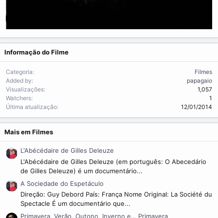
Informação do Filme
Categoria
Filmes
Added by
papagaio
Visualizações
1,057
Watchers
1
Última atualização
12/01/2014
Mais em Filmes
L'Abécédaire de Gilles Deleuze
L'Abécédaire de Gilles Deleuze (em português: O Abecedário
de Gilles Deleuze) é um documentário...
A Sociedade do Espetáculo
Direção: Guy Debord País: França Nome Original: La Société du
Spectacle É um documentário que...
Primavera, Verão, Outono, Inverno e… Primavera