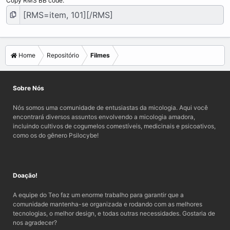
Copy RMS BB code
Home
Repositório
Filmes
Sobre Nós
Nós somos uma comunidade de entusiastas da micologia. Aqui você
encontrará diversos assuntos envolvendo a micologia amadora,
incluindo cultivos de cogumelos comestíveis, medicinais e psicoativos,
como os do gênero Psilocybe!
Doação!
A equipe do Teo faz um enorme trabalho para garantir que a
comunidade mantenha-se organizada e rodando com as melhores
tecnologias, o melhor design, e todas outras necessidades. Gostaria de
nos agradecer?