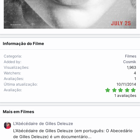
Informação do Filme
Categoria
Filmes
Added by
Cosmik
Visualizações
1,963
Watchers
4
Avaliações
1
Última atualização
10/11/2014
5
Avaliação
.
1 avaliações
0
0
s
t
Mais em Filmes
r
e
L'Abécédaire de Gilles Deleuze
l
a
L'Abécédaire de Gilles Deleuze (em português: O Abecedário
(
de Gilles Deleuze) é um documentário...
s