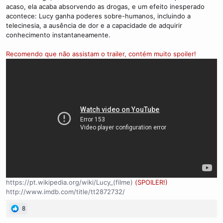
acaso, ela acaba absorvendo as drogas, e um efeito inesperado
acontece: Lucy ganha poderes sobre-humanos, incluindo a
telecinesia, a ausência de dor e a capacidade de adquirir
conhecimento instantaneamente.
Recomendo que não assistam o trailer, contém muito spoiler!
https://pt.wikipedia.org/wiki/Lucy_(filme)
(SPOILER!)
http://www.imdb.com/title/tt2872732/
8