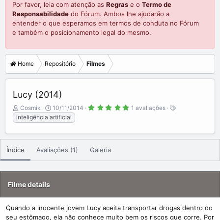
Por favor, leia com atenção as
Regras
e o
Termo de
Responsabilidade
do Fórum. Ambos lhe ajudarão a
entender o que esperamos em termos de conduta no Fórum
e também o posicionamento legal do mesmo.
Home
Repositório
Filmes
Lucy (2014)
5
A
C
T
Cosmik
10/11/2014
1 avaliações
.
d
r
a
inteligência artificial
0
0
d
e
g
s
e
a
s
t
r
d
t
e
Índice
Avaliações (1)
Galeria
b
e
l
a
y
d
(
a
s
)
t
Filme details
e
Quando a inocente jovem Lucy aceita transportar drogas dentro do
seu estômago, ela não conhece muito bem os riscos que corre. Por