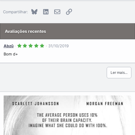
Bluesky
LinkedIn
E-mail
Link
Compartilhar:
Avaliações recentes
5
Abzû
31/10/2019
.
0
Bom d+
0
s
t
r
Ler mais...
e
l
a
(
s
)