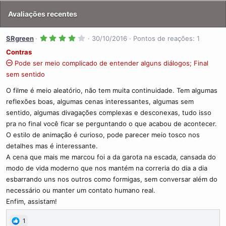
Avaliações recentes
4
SRgreen
30/10/2016
Pontos de reações: 1
.
0
Contras
0
Pode ser meio complicado de entender alguns diálogos; Final
s
t
sem sentido
r
e
l
O filme é meio aleatório, não tem muita continuidade. Tem algumas
a
reflexões boas, algumas cenas interessantes, algumas sem
(
s
sentido, algumas divagações complexas e desconexas, tudo isso
)
pra no final você ficar se perguntando o que acabou de acontecer.
O estilo de animação é curioso, pode parecer meio tosco nos
detalhes mas é interessante.
A cena que mais me marcou foi a da garota na escada, cansada do
modo de vida moderno que nos mantém na correria do dia a dia
esbarrando uns nos outros como formigas, sem conversar além do
necessário ou manter um contato humano real.
Enfim, assistam!
1