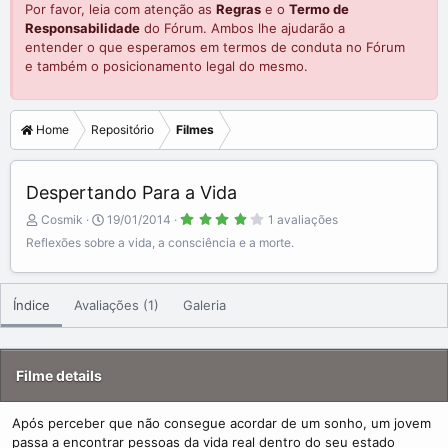
Por favor, leia com atenção as
Regras
e o
Termo de
Responsabilidade
do Fórum. Ambos lhe ajudarão a
entender o que esperamos em termos de conduta no Fórum
e também o posicionamento legal do mesmo.
Home
Repositório
Filmes
Despertando Para a Vida
4
A
C
Cosmik
19/01/2014
1 avaliações
.
d
r
0
Reflexões sobre a vida, a consciência e a morte.
0
d
e
s
e
a
t
r
d
t
e
Índice
Avaliações (1)
Galeria
b
e
l
a
y
d
(
a
s
)
t
Filme details
e
Após perceber que não consegue acordar de um sonho, um jovem
passa a encontrar pessoas da vida real dentro do seu estado