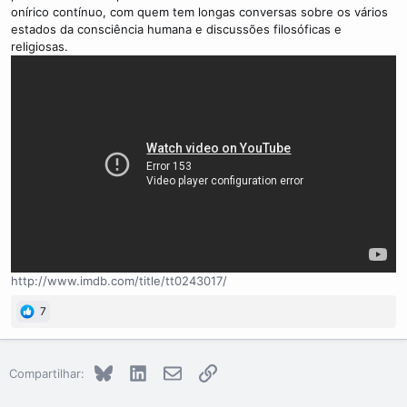
onírico contínuo, com quem tem longas conversas sobre os vários
estados da consciência humana e discussões filosóficas e
religiosas.
http://www.imdb.com/title/tt0243017/
7
Bluesky
LinkedIn
E-mail
Link
Compartilhar: