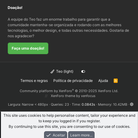
Doação!
A equipe do Teo faz um enorme trabalho para garantir que a
comunidade mantenha-se organizada e rodando com as melhores
tecnologias, o melhor design, e todas outras necessidades. Gostaria de
nos agradecer?
Faça uma doação!
Teo (light)
Termos e regras
Política de privacidade
Ajuda
R
S
S
®
Community platform by XenForo
© 2010-2025 XenForo Ltd.
XenForo theme
by xenfocus
Largura
Queries
23
Time
0.0843s
Memory
10.42MB
This site uses cookies to help personalise content, tailor your experience and
to keep you logged in if you register.
By continuing to use this site, you are consenting to our use of cookies.
Aceitar
Learn more...