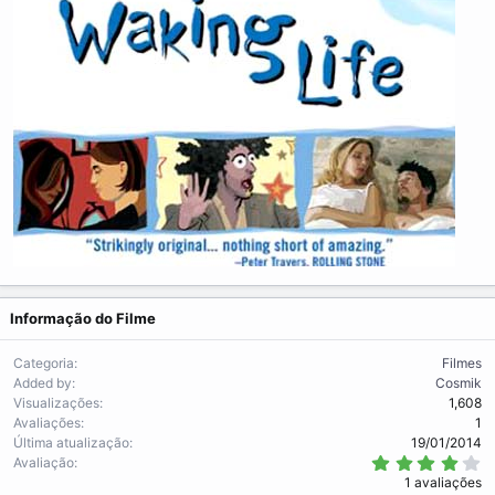
Informação do Filme
Categoria
Filmes
Added by
Cosmik
Visualizações
1,608
Avaliações
1
Última atualização
19/01/2014
4
Avaliação
.
1 avaliações
0