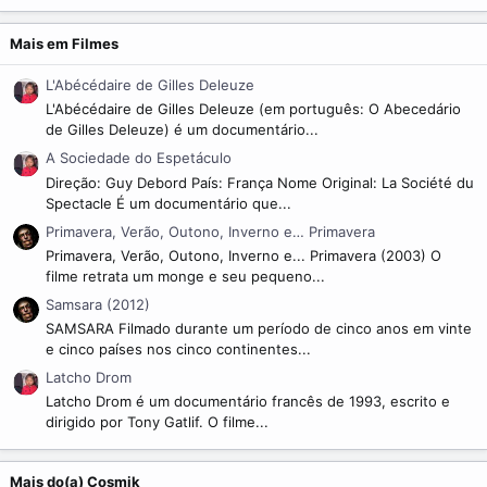
0
s
t
Mais em Filmes
r
e
L'Abécédaire de Gilles Deleuze
l
a
L'Abécédaire de Gilles Deleuze (em português: O Abecedário
(
de Gilles Deleuze) é um documentário...
s
)
A Sociedade do Espetáculo
Direção: Guy Debord País: França Nome Original: La Société du
Spectacle É um documentário que...
Primavera, Verão, Outono, Inverno e… Primavera
Primavera, Verão, Outono, Inverno e... Primavera (2003) O
filme retrata um monge e seu pequeno...
Samsara (2012)
SAMSARA Filmado durante um período de cinco anos em vinte
e cinco países nos cinco continentes...
Latcho Drom
Latcho Drom é um documentário francês de 1993, escrito e
dirigido por Tony Gatlif. O filme...
Mais do(a) Cosmik